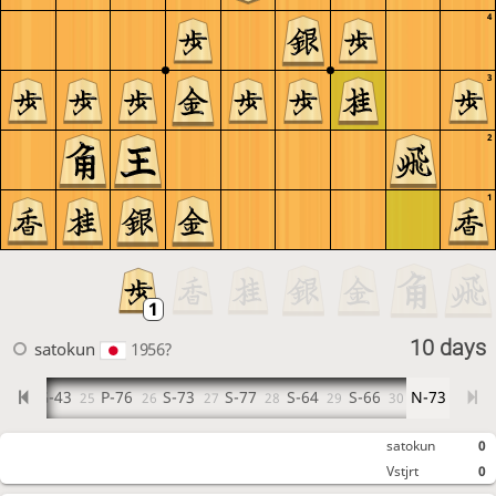
4
3
2
1
10 days
satokun
1956?
8
G-43
P-76
S-73
S-77
S-64
S-66
N-73
24
25
26
27
28
29
30
satokun
0
Vstjrt
0