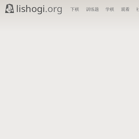
lishogi
.org
下棋
训练题
学棋
观看