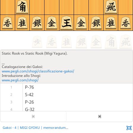
Static Rook vs Static Rook (Migi Yagura).
__
Catalogazione dei Gakoi:
www.pegli.com/shogi/classificazione-gakoi/
Introduzione allo Shogi:
www.pegli.com/shogi/
P-76
1
S-42
2
P-26
3
G-32
4
Argento S-42 e Oro G-32 vengono schierati preventivamente per supportare
una prevedibile offensiva sulla testa dell'Alfiere B-22.
Gakoi - 4 | MIGI GYOKU | memorandum
P-25
5