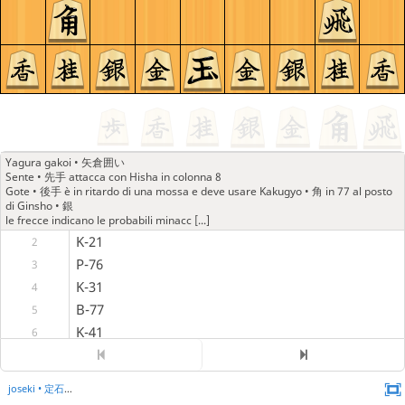
Yagura gakoi • 矢倉囲い
Sente • 先手 attacca con Hisha in colonna 8
Gote • 後手 è in ritardo di una mossa e deve usare Kakugyo • 角 in 77 al posto
di Ginsho • 銀
le frecce indicano le probabili minacc [...]
K-21
2
P-76
3
K-31
4
B-77
5
K-41
6
S-88
7
K-51
8
joseki • 定石
P-66
9