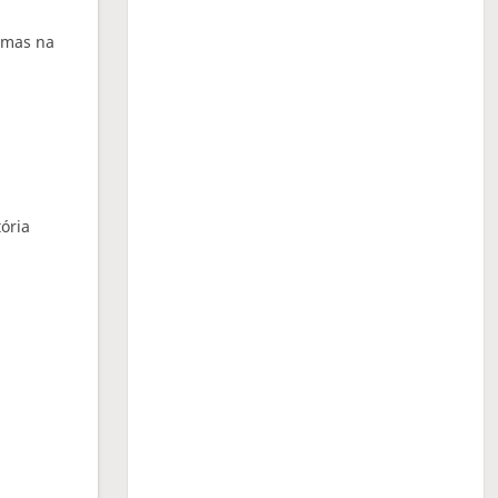
amas na
ória