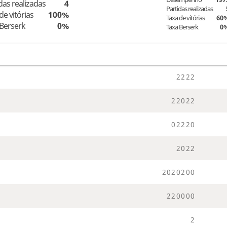
das realizadas
4
Partidas realizadas
de vitórias
100%
Taxa de vitórias
60
 Berserk
0%
Taxa Berserk
0
2
2
2
2
2
2
0
2
2
0
2
2
2
0
2
0
2
2
2
0
2
0
2
0
0
2
2
0
0
0
0
2