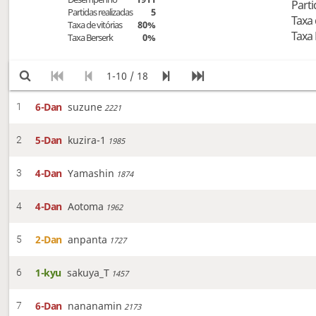
Parti
Partidas realizadas
5
Taxa 
Taxa de vitórias
80%
Taxa
Taxa Berserk
0%
1-10 / 18
6-Dan
suzune
1
2221
5-Dan
kuzira-1
2
1985
4-Dan
Yamashin
3
1874
4-Dan
Aotoma
4
1962
2-Dan
anpanta
5
1727
1-kyu
sakuya_T
6
1457
6-Dan
nananamin
7
2173