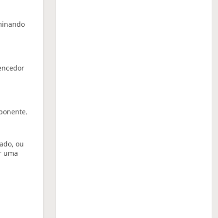
rminando
vencedor
oponente.
ado, ou
or uma