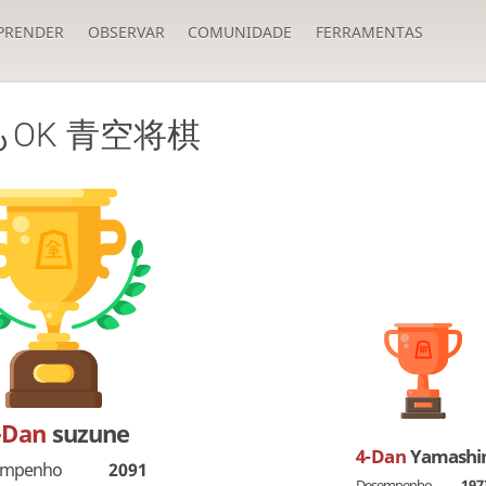
PRENDER
OBSERVAR
COMUNIDADE
FERRAMENTAS
OK 青空将棋
-Dan
suzune
4-Dan
Yamashi
empenho
2091
Desempenho
197