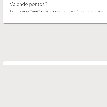
Valendo pontos?
Este torneio *não* está valendo pontos e *não* afetará seu 
Tor
Média d
Partida
Movimen
Sente w