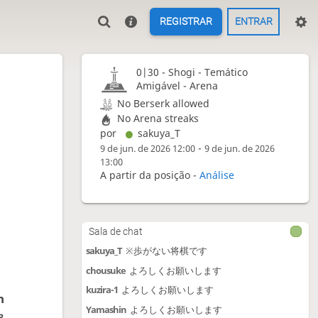
REGISTRAR
ENTRAR
0|30 -
Shogi
- Temático
Amigável - Arena
No Berserk allowed
No Arena streaks
por
sakuya_T
-
9 de jun. de 2026 12:00
9 de jun. de 2026
13:00
A partir da posição -
Análise
Sala de chat
sakuya_T
※歩がない将棋です
chousuke
よろしくお願いします
kuzira-1
よろしくお願いします
n
Yamashin
よろしくお願いします
3