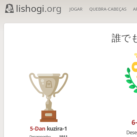
lishogi
.org
JOGAR
QUEBRA-CABEÇAS
A
誰でも
6
5-Dan
kuzira-1
Des
Desempenho
1911