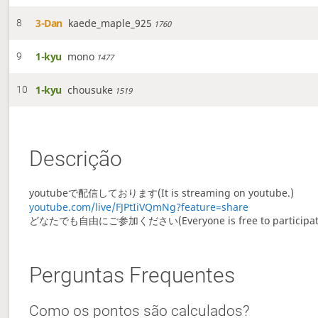
3-Dan
kaede_maple_925
8
1760
1-kyu
mono
9
1477
1-kyu
chousuke
10
1519
Descrição
youtubeで配信しております(It is streaming on youtube.)
youtube.com/live/FJPtIiVQmNg?feature=share
どなたでも自由にご参加ください(Everyone is free to participat
Perguntas Frequentes
Como os pontos são calculados?