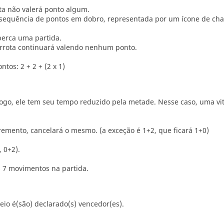
ta não valerá ponto algum.
a sequência de pontos em dobro, representada por um ícone de ch
perca uma partida.
errota continuará valendo nenhum ponto.
tos: 2 + 2 + (2 x 1)
ogo, ele tem seu tempo reduzido pela metade. Nesse caso, uma vit
emento, cancelará o mesmo. (a exceção é 1+2, que ficará 1+0)
 0+2).
s 7 movimentos na partida.
eio é(são) declarado(s) vencedor(es).