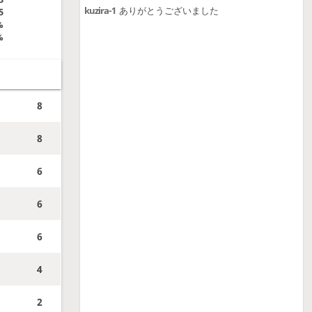
kuzira-1
ありがとうございました
5
%
%
8
8
6
6
6
4
2