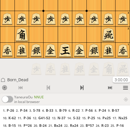
3
2
1
Born_Dead
3:00:00
YaneuraOu
NNUE
in local browser
P-26
P-34
S-78
B-33
B-79
R-22
P-56
P-24
B-57
1.
2.
3.
4.
5.
6.
7.
8.
9.
K-62
P-36
G41-52
N-37
S-32
P-25
Px25
Nx25
10.
11.
12.
13.
14.
15.
16.
17.
B-15
P*26
B-24
Bx24
Rx24
B*57
R-23
P-16
18.
19.
20.
21.
22.
23.
24.
25.