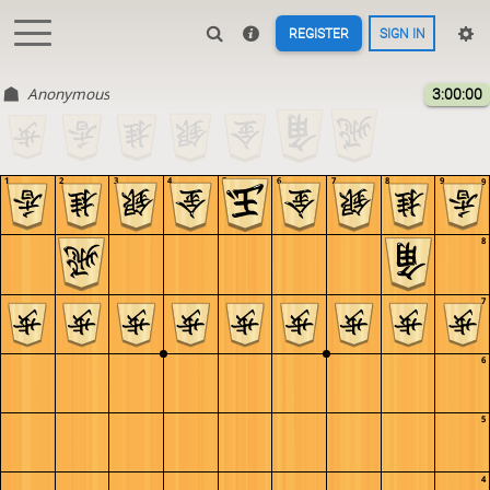
REGISTER
SIGN IN
Anonymous
3:00:00
1
2
3
4
5
6
7
8
9
9
8
7
6
5
4