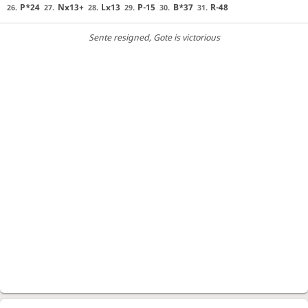
P*24
Nx13+
Lx13
P-15
B*37
R-48
26.
27.
28.
29.
30.
31.
Sente resigned
, Gote is victorious