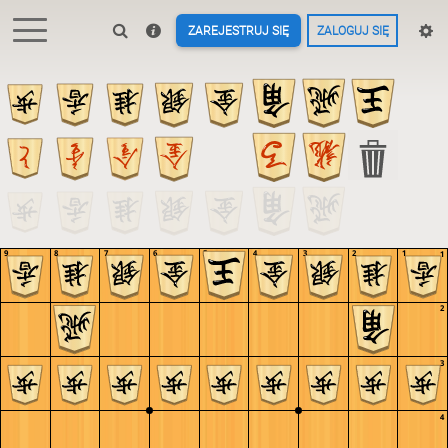
ZAREJESTRUJ SIĘ
ZALOGUJ SIĘ
9
8
7
6
5
4
3
2
1
1
2
3
4