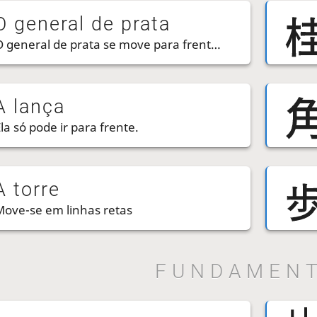
O general de prata
O general de prata se move para frente ou diagonalmente para trás.
A lança
la só pode ir para frente.
A torre
Move-se em linhas retas
FUNDAMEN