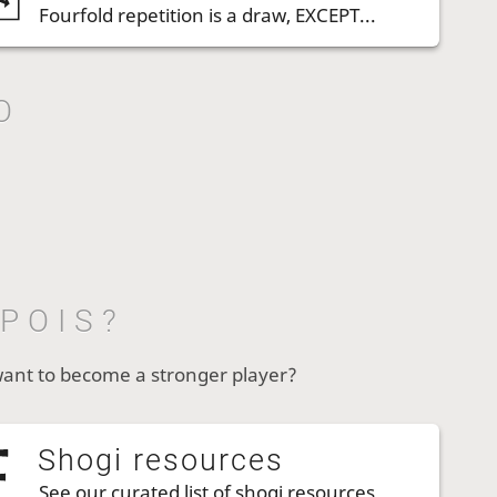
Fourfold repetition is a draw, EXCEPT...
O
POIS?
want to become a stronger player?
Shogi resources
See our curated list of shogi resources