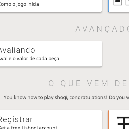
Como o jogo inicia
AVANÇAD
Avaliando
Avalie o valor de cada peça
O QUE VEM DE
You know how to play shogi, congratulations! Do you 
Registrar
Get a free Lishogi account