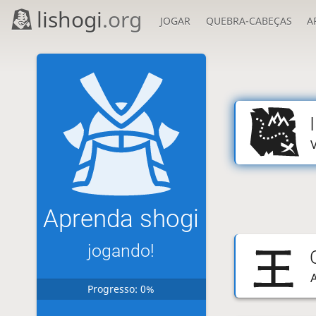
lishogi
.org
JOGAR
QUEBRA-CABEÇAS
A
Aprenda shogi
jogando!
Progresso: 0%