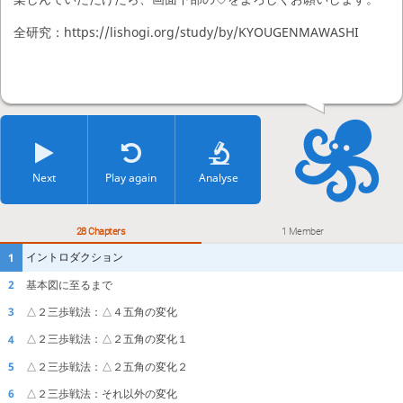
全研究：https://lishogi.org/study/by/KYOUGENMAWASHI
Next
Play again
Analyse
28 Chapters
1 Member
イントロダクション
1
基本図に至るまで
2
△２三歩戦法：△４五角の変化
3
△２三歩戦法：△２五角の変化１
4
△２三歩戦法：△２五角の変化２
5
△２三歩戦法：それ以外の変化
6