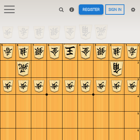
REGISTER
SIGN IN
9
8
7
6
5
4
3
2
1
1
2
3
4
5
6