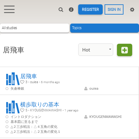
REGISTER
SIGN IN
All studies
Topics
居飛車
Hot
居飛車
3 - ouiea -
6 months ago
矢倉棒銀
ouiea
横歩取りの基本
5 - KYOUGENMAWASHI -
1 year ago
イントロダクション
KYOUGENMAWASHI
基本図に至るまで
△２三歩戦法：△４五角の変化
△２三歩戦法：△２五角の変化１