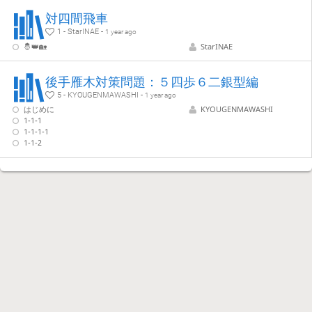
対四間飛車
1 - StarINAE -
1 year ago
🤴👑🏡
StarINAE
後手雁木対策問題：５四歩６二銀型編
5 - KYOUGENMAWASHI -
1 year ago
はじめに
KYOUGENMAWASHI
1-1-1
1-1-1-1
1-1-2