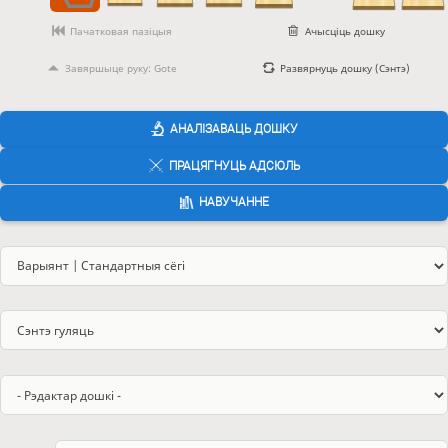
Пачатковая пазіцыя
Ачысціць дошку
Завяршыце руку: Gote
Развярнуць дошку (Сэнтэ)
АНАЛІЗАВАЦЬ ДОШКУ
ПРАЦЯГНУЦЬ АДСЮЛЬ
НАВУЧАННЕ