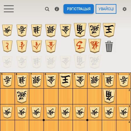
РЭГІСТРАЦЫЯ
УВАЙСЦІ
9
8
7
6
5
4
3
2
1
1
2
3
4