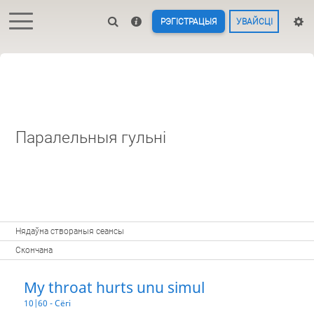
РЭГІСТРАЦЫЯ
УВАЙСЦІ
Паралельныя гульні
Нядаўна створаныя сеансы
Скончана
My throat hurts unu simul
10|60 - Сёгі