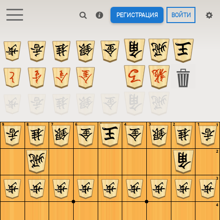
РЕГИСТРАЦИЯ
ВОЙТИ
9
8
7
6
5
4
3
2
1
1
2
3
4