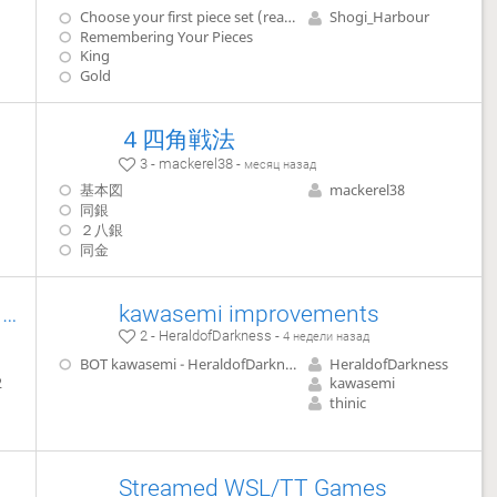
Choose your first piece set (read the comment on the right side)
Shogi_Harbour
Remembering Your Pieces
King
Gold
４四角戦法
3 - mackerel38 -
месяц назад
基本図
mackerel38
同銀
２八銀
同金
4th Meishu Title Match (2026) - Bo5
kawasemi improvements
2 - HeraldofDarkness -
4 недели назад
BOT kawasemi - HeraldofDarkness
HeraldofDarkness
2
kawasemi
thinic
Streamed WSL/TT Games