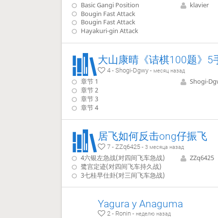
Basic Gangi Position
klavier
Bougin Fast Attack
Bougin Fast Attack
Hayakuri-gin Attack
大山康晴《诘棋100题》5
4 - Shogi-Dgwy -
месяц назад
章节 1
Shogi-Dg
章节 2
章节 3
章节 4
居飞如何反击ong仔振飞
7 - ZZq6425 -
3 месяца назад
4六银左急战(对四间飞车急战)
ZZq6425
鹭宫定迹(对四间飞车持久战)
3七桂早仕卦(对三间飞车急战)
Yagura y Anaguma
2 - Ronin -
неделю назад