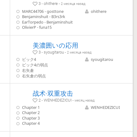
3 - ohithere -
2 месяца назад
MARC44706 - gosttone
ohithere
Benjaminshuit - B3rs3rk
EarTorpedo - Benjaminshuit
OlivierP - funa15
美濃囲いの応用
3 - syougitarou -
2 месяца назад
ビック4
syougitarou
ビック4の弱点
右矢倉
右矢倉の弱点
战术-双重攻击
2 - WENHEDEZICUI -
месяц назад
Chapter 1
WENHEDEZICUI
Chapter 2
Chapter 3
Chapter 4