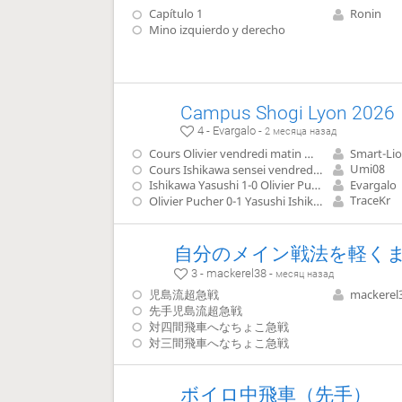
Capítulo 1
Ronin
Mino izquierdo y derecho
Campus Shogi Lyon 2026
4 - Evargalo -
2 месяца назад
Cours Olivier vendredi matin 羽生善治 九段 - 菅井竜也 八段 (Habu - Sugaï 9 mai 2026)
Smart-Li
Umi08
Cours Ishikawa sensei vendredi : nouvelles stratégies des joueurs professionnels
Evargalo
Ishikawa Yasushi 1-0 Olivier Pucher simultanée 1
TraceKr
Olivier Pucher 0-1 Yasushi Ishikawa simultanée 2
3 - mackerel38 -
месяц назад
児島流超急戦
mackerel
先手児島流超急戦
対四間飛車へなちょこ急戦
対三間飛車へなちょこ急戦
ボイロ中飛車（先手）