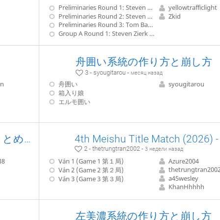
Preliminaries Round 1: Steven Zierk - Kamil Sarafin
yellowtrafficlight
Preliminaries Round 2: Steven Zierk - Richard Chen
Zkid
Preliminaries Round 3: Tom Bartell - Steven Zierk
Group A Round 1: Steven Zierk - Yuji Banno
舟囲い系統の作り方と崩し方
3 - syougitarou -
месяц назад
on
舟囲い
syougitarou
箱入り娘
エルモ囲い
自分のメイン戦法を軽くまとめてみる
2 - thetrungtran2002 -
3 недели назад
38
Ván 1 (Game 1 第１局)
Azure2004
thetrungtran200
Ván 2 (Game 2 第２局)
a45wesley
Ván 3 (Game 3 第３局)
KhanHhhhh
左美濃系統の作り方と崩し方