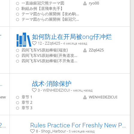
一直線銀冠穴熊テーマ図
ryo00
駒組み例【居飛車先手】
テーマ図からの展開例【攻め駒を展開する】
テーマ図からの展開例【銀冠穴熊を目指す】
方
如何防止在开局被ong仔冲烂
12 - ZZq6425 -
4 месяца назад
四间飞车VS原始棒银(端攻)
ZZq6425
四间飞车VS原始棒银(开角道攻角头)
四间飞车VS原始棒银(不开角道攻角头)
i进攻/反击手法+中盘激战妙手汇总
战术-消除保护
3 - WENHEDEZICUI -
месяц назад
new
章节 1
WENHEDEZICUI
章节 2
章节 3
Steven Zierk US Championship 2026
Rules Practice For Freshly New Players
8 - Shogi_Harbour -
5 месяцев назад