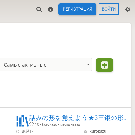
РЕГИСТРАЦИЯ
ВОЙТИ
Самые активные
詰みの形を覚えよう★3三銀の形は強い！
10 - kurokazu -
месяц назад
練習1-1
kurokazu