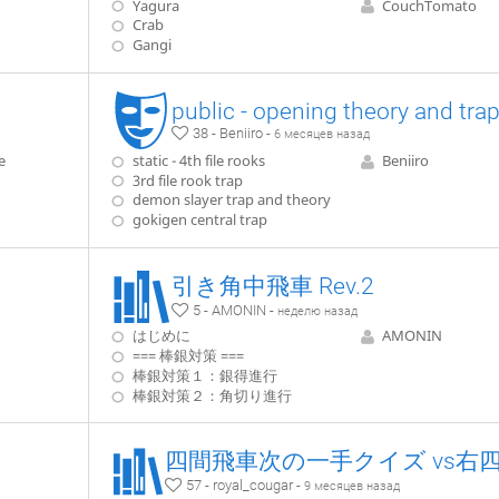
Yagura
CouchTomato
Crab
Gangi
public - opening theory and tra
38 - Beniiro -
6 месяцев назад
e
static - 4th file rooks
Beniiro
3rd file rook trap
demon slayer trap and theory
gokigen central trap
引き角中飛車 Rev.2
5 - AMONIN -
неделю назад
はじめに
AMONIN
=== 棒銀対策 ===
棒銀対策１：銀得進行
棒銀対策２：角切り進行
57 - royal_cougar -
9 месяцев назад