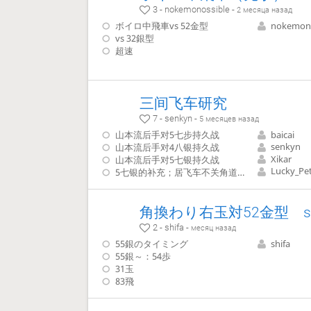
3 - nokemonossible -
2 месяца назад
ボイロ中飛車vs 52金型
nokemono
vs 32銀型
超速
三间飞车研究
7 - senkyn -
5 месяцев назад
山本流后手对5七步持久战
baicai
senkyn
山本流后手对4八银持久战
Xikar
山本流后手对5七银持久战
Lucky_Pe
5七银的补充；居飞车不关角道的变化
角換わり右玉対52金型 sh
2 - shifa -
месяц назад
55銀のタイミング
shifa
55銀～：54歩
31玉
83飛