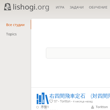
lishogi
.org
ИГРА
ЗАДАЧИ
ОБУЧЕНИЕ
Все студии
Topics
右四間飛車定石 (対四間
57 - Toritton -
4 месяца назад
序盤1
Toritton