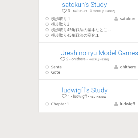
satokun's Study
3 - satokun -
3 месяца назад
横歩取り１
satokun
横歩取り2
横歩取り45角戦法の基本なところまで
横歩取り45角戦法の変化１
2 - ohithere -
месяц назад
Sente
ohithere
Gote
ludwigff's Study
1 - ludwigff -
час назад
Chapter 1
ludwigff
ludwigff's Study
1 - ludwigff -
час назад
Chapter 1
ludwigff