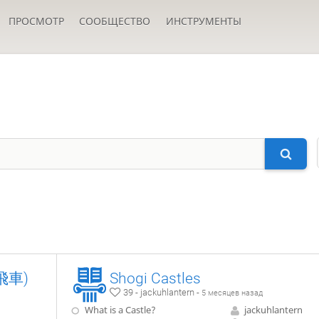
ПРОСМОТР
СООБЩЕСТВО
ИНСТРУМЕНТЫ
飛車)
Shogi Castles
39 - jackuhlantern -
5 месяцев назад
What is a Castle?
jackuhlantern