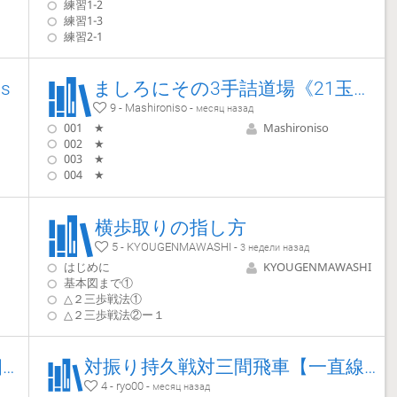
練習1-2
練習1-3
練習2-1
ps
ましろにその3手詰道場《21玉編》
9 - Mashironiso -
месяц назад
001 ★
Mashironiso
002 ★
003 ★
004 ★
横歩取りの指し方
5 - KYOUGENMAWASHI -
3 недели назад
はじめに
KYOUGENMAWASHI
基本図まで①
△２三歩戦法①
△２三歩戦法②ー１
四間飛車次の一手クイズ vs右四間飛車
対振り持久戦対三間飛車【一直線銀間穴熊】
4 - ryo00 -
месяц назад