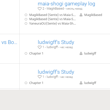
maia-shogi gameplay log
2 - MagikBased -
месяц назад
MagikBased (Sente) vs Maia-Shogi F32-B3 bs64 100k BroadSample (Gote)
MagikBased
MagikBased (Sente) vs Maia-Shogi F64-B5 200k MidgameBoost (Gote)
YaneuraOU(Sente) vs Maia-Shogi v2BroadBase (Gote)
Ureshino-ryu Model Games vs Bougin
ludwigff's Study
1 - ludwigff -
час назад
Chapter 1
ludwigff
ludwigff's Study
1 - ludwigff -
час назад
Chapter 1
ludwigff
ludwigff's Study
1 - ludwigff -
час назад
Chapter 1
ludwigff