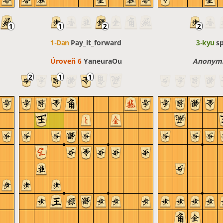
1-Dan
Pay_it_forward
3-kyu
s
Úroveň 6 
YaneuraOu
Anonymní