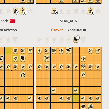
peech
STAR_KUN
 uživatel
Úroveň 5 
YaneuraOu