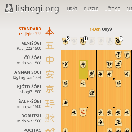
lishogi
.org
HRÁT
PUZZLE
UČIT SE
SL
STANDARD
1-Dan
Oxy9
Tsujigiri 1732
MINIŠÓGI
Paul_Z22 1500
ČÚ ŠÓGI
mirin_ws 1500
ANNAN ŠÓGI
f2g1ngR2n 1774
KJÓTO ŠÓGI
shogi3 1500
ŠACH-ŠÓGI
mirin_ws 1500
DOBUTSU
mirin_ws 1500
POČÍTAČ