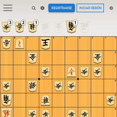
REGISTRARSE
INICIAR SESIÓN
9
8
7
6
5
4
3
2
1
1
2
3
4
5
6