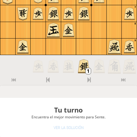
7
8
9
Tu turno
Encuentra el mejor movimiento para Sente.
VER LA SOLUCIÓN