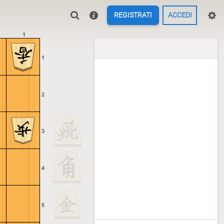
REGISTRATI
ACCEDI
1
1
2
3
4
5