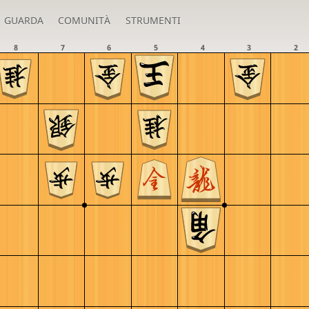
GUARDA
COMUNITÀ
STRUMENTI
8
7
6
5
4
3
2