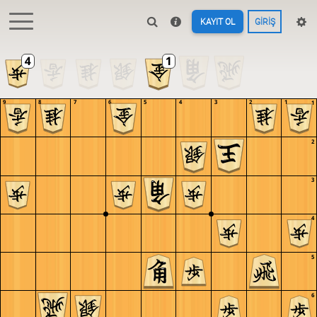
KAYIT OL
GIRIŞ
9
8
7
6
5
4
3
2
1
1
2
3
4
5
6