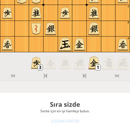
7
8
9
Sıra sizde
Sente için en iyi hamleyi bulun.
ÇÖZÜMÜ GÖSTER