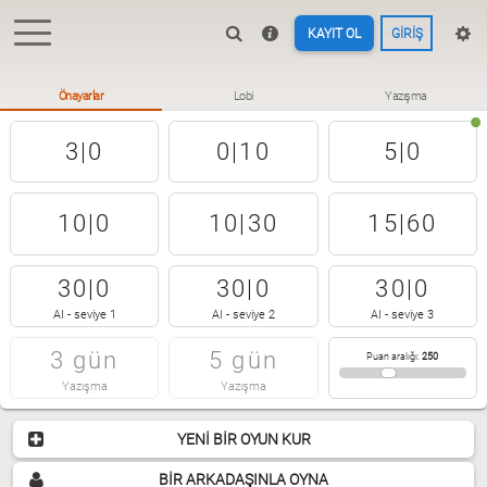
KAYIT OL
GIRIŞ
Önayarlar
Lobi
Yazışma
3|0
0|10
5|0
10|0
10|30
15|60
30|0
30|0
30|0
AI - seviye 1
AI - seviye 2
AI - seviye 3
3 gün
5 gün
Puan aralığı
:
250
Yazışma
Yazışma
YENI BIR OYUN KUR
BIR ARKADAŞINLA OYNA