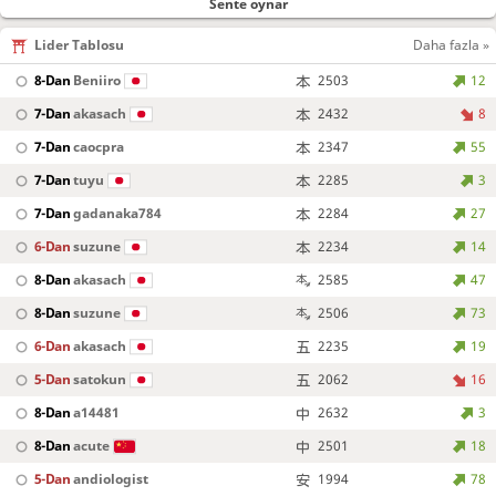
Sente oynar
Lider Tablosu
Daha fazla »
8-Dan
Beniiro
2503
12
7-Dan
akasach
2432
8
7-Dan
caocpra
2347
55
7-Dan
tuyu
2285
3
7-Dan
gadanaka784
2284
27
6-Dan
suzune
2234
14
8-Dan
akasach
2585
47
8-Dan
suzune
2506
73
6-Dan
akasach
2235
19
5-Dan
satokun
2062
16
8-Dan
a14481
2632
3
8-Dan
acute
2501
18
5-Dan
andiologist
1994
78