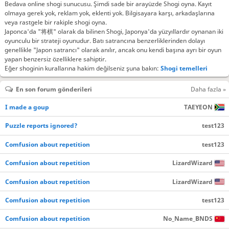
Bedava online shogi sunucusu. Şimdi sade bir arayüzde Shogi oyna. Kayıt
olmaya gerek yok, reklam yok, eklenti yok. Bilgisayara karşı, arkadaşlarına
veya rastgele bir rakiple shogi oyna.
Japonca'da "将棋" olarak da bilinen Shogi, Japonya'da yüzyıllardır oynanan iki
oyunculu bir strateji oyunudur. Batı satrancına benzerliklerinden dolayı
genellikle "Japon satrancı" olarak anılır, ancak onu kendi başına ayrı bir oyun
yapan benzersiz özelliklere sahiptir.
Eğer shoginin kurallarına hakim değilseniz şuna bakın:
Shogi temelleri
En son forum gönderileri
Daha fazla »
I made a goup
TAEYEON
Puzzle reports ignored?
test123
Comfusion about repetition
test123
Comfusion about repetition
LizardWizard
Comfusion about repetition
LizardWizard
Comfusion about repetition
test123
Comfusion about repetition
No_Name_BNDS