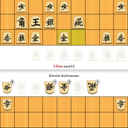
5-Dan
sora12
Günün bulmacası