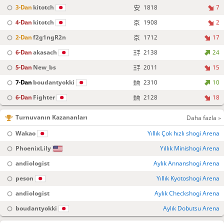
3-Dan
kitotch
1818
7
4-Dan
kitotch
1908
2
2-Dan
f2g1ngR2n
1712
17
6-Dan
akasach
2138
24
5-Dan
New_bs
2011
15
7-Dan
boudantyokki
2310
10
6-Dan
Fighter
2128
18
Turnuvanın Kazananları
Daha fazla »
Wakao
Yıllık Çok hızlı shogi Arena
PhoenixLily
Yıllık Minishogi Arena
andiologist
Aylık Annanshogi Arena
peson
Yıllık Kyotoshogi Arena
andiologist
Aylık Checkshogi Arena
boudantyokki
Aylık Dobutsu Arena