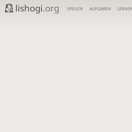
lishogi
.org
SPIELEN
AUFGABEN
LERNE