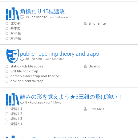
角換わり45桂速攻
19 - shionehite -
vor 3 Monaten
成功例
shionehite
基本図
対44銀
対34銀
public - opening theory and traps
38 - Beniiro -
vor 6 Monaten
static - 4th file rooks
Beniiro
3rd file rook trap
demon slayer trap and theory
gokigen central trap
詰みの形を覚えよう★3三銀の形は強い！
8 - kurokazu -
vor 1 Monat
練習1-1
kurokazu
練習1-2
練習1-3
練習2-1