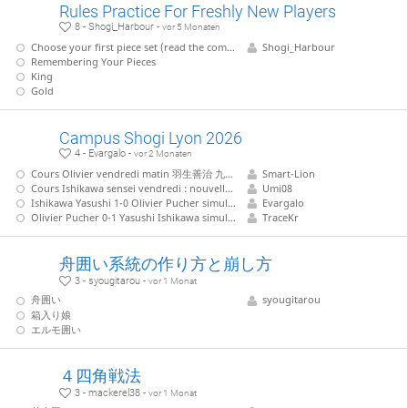
Rules Practice For Freshly New Players
8 - Shogi_Harbour -
vor 5 Monaten
Choose your first piece set (read the comment on the right side)
Shogi_Harbour
Remembering Your Pieces
King
Gold
Campus Shogi Lyon 2026
4 - Evargalo -
vor 2 Monaten
Cours Olivier vendredi matin 羽生善治 九段 - 菅井竜也 八段 (Habu - Sugaï 9 mai 2026)
Smart-Lion
Cours Ishikawa sensei vendredi : nouvelles stratégies des joueurs professionnels
Umi08
Ishikawa Yasushi 1-0 Olivier Pucher simultanée 1
Evargalo
Olivier Pucher 0-1 Yasushi Ishikawa simultanée 2
TraceKr
舟囲い系統の作り方と崩し方
3 - syougitarou -
vor 1 Monat
舟囲い
syougitarou
箱入り娘
エルモ囲い
４四角戦法
3 - mackerel38 -
vor 1 Monat