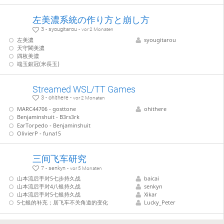
左美濃系統の作り方と崩し方
3 - syougitarou -
vor 2 Monaten
左美濃
syougitarou
天守閣美濃
四枚美濃
端玉銀冠(米長玉)
Streamed WSL/TT Games
3 - ohithere -
vor 2 Monaten
MARC44706 - gosttone
ohithere
Benjaminshuit - B3rs3rk
EarTorpedo - Benjaminshuit
OlivierP - funa15
三间飞车研究
7 - senkyn -
vor 5 Monaten
山本流后手对5七步持久战
baicai
山本流后手对4八银持久战
senkyn
山本流后手对5七银持久战
Xikar
5七银的补充；居飞车不关角道的变化
Lucky_Peter