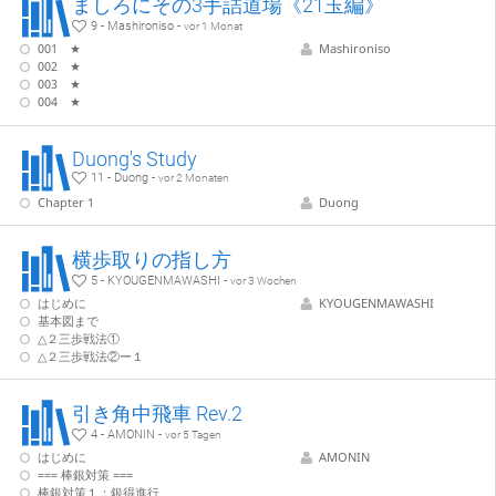
ましろにその3手詰道場《21玉編》
9 - Mashironiso -
vor 1 Monat
001 ★
Mashironiso
002 ★
003 ★
004 ★
Duong's Study
11 - Duong -
vor 2 Monaten
Chapter 1
Duong
横歩取りの指し方
5 - KYOUGENMAWASHI -
vor 3 Wochen
はじめに
KYOUGENMAWASHI
基本図まで
△２三歩戦法①
△２三歩戦法②ー１
引き角中飛車 Rev.2
4 - AMONIN -
vor 5 Tagen
はじめに
AMONIN
=== 棒銀対策 ===
棒銀対策１：銀得進行