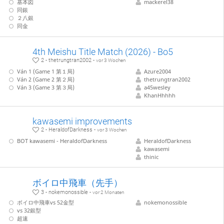
基本図
mackerel38
同銀
２八銀
同金
4th Meishu Title Match (2026) - Bo5
2 - thetrungtran2002 -
vor 3 Wochen
Ván 1 (Game 1 第１局)
Azure2004
Ván 2 (Game 2 第２局)
thetrungtran2002
Ván 3 (Game 3 第３局)
a45wesley
KhanHhhhh
kawasemi improvements
2 - HeraldofDarkness -
vor 3 Wochen
BOT kawasemi - HeraldofDarkness
HeraldofDarkness
kawasemi
thinic
ボイロ中飛車（先手）
3 - nokemonossible -
vor 2 Monaten
ボイロ中飛車vs 52金型
nokemonossible
vs 32銀型
超速