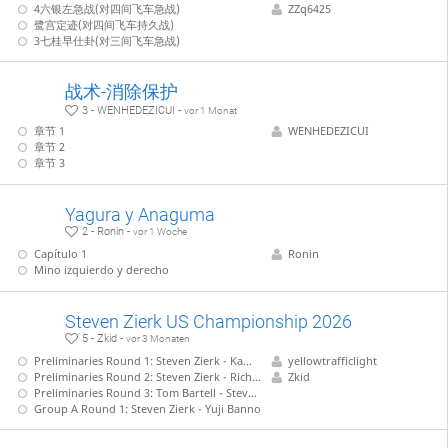
4六银左急战(对四间飞车急战)
ZZq6425
鹭宫定迹(对四间飞车持久战)
3七桂早仕卦(对三间飞车急战)
战术-消除保护
3 - WENHEDEZICUI -
vor 1 Monat
章节 1
WENHEDEZICUI
章节 2
章节 3
Yagura y Anaguma
2 - Ronin -
vor 1 Woche
Capítulo 1
Ronin
Mino izquierdo y derecho
Steven Zierk US Championship 2026
5 - Zkid -
vor 3 Monaten
Preliminaries Round 1: Steven Zierk - Kamil Sarafin
yellowtrafficlight
Preliminaries Round 2: Steven Zierk - Richard Chen
Zkid
Preliminaries Round 3: Tom Bartell - Steven Zierk
Group A Round 1: Steven Zierk - Yuji Banno