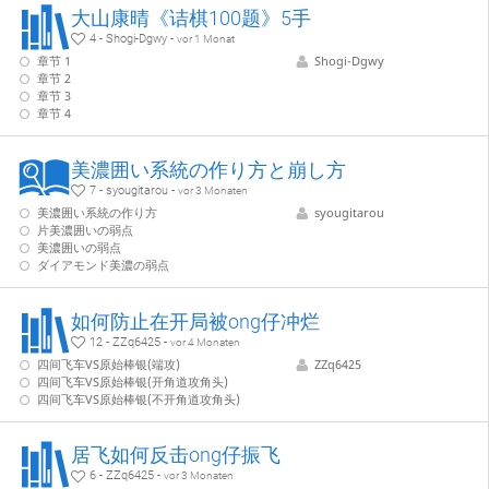
大山康晴《诘棋100题》5手
4 - Shogi-Dgwy -
vor 1 Monat
章节 1
Shogi-Dgwy
章节 2
章节 3
章节 4
美濃囲い系統の作り方と崩し方
7 - syougitarou -
vor 3 Monaten
美濃囲い系統の作り方
syougitarou
片美濃囲いの弱点
美濃囲いの弱点
ダイアモンド美濃の弱点
如何防止在开局被ong仔冲烂
12 - ZZq6425 -
vor 4 Monaten
四间飞车VS原始棒银(端攻)
ZZq6425
四间飞车VS原始棒银(开角道攻角头)
四间飞车VS原始棒银(不开角道攻角头)
居飞如何反击ong仔振飞
6 - ZZq6425 -
vor 3 Monaten