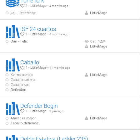
Torre fork
1 - LittleMage -
4 months ago
kaj - LittleMage
LittleMage
ISF 24 cuartos
1 - LittleMage -
4 months ago
Dan - Felix
dan_1234
LittleMage
Caballo
1 - LittleMage -
11 months ago
Keima combo
LittleMage
Caballo cadena
Caballo sac
Deflexion
Defender Bogin
1 - LittleMage -
1 year ago
Atacar es mejor
LittleMage
Caballo defiende!
Doble Estatica (Ladder 235)