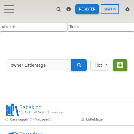
REGISTER
SIGN IN
All studies
Topics
Hot
Sabaking
1 - LittleMage -
3 months ago
Caravaggio17 - Madzen47
LittleMage