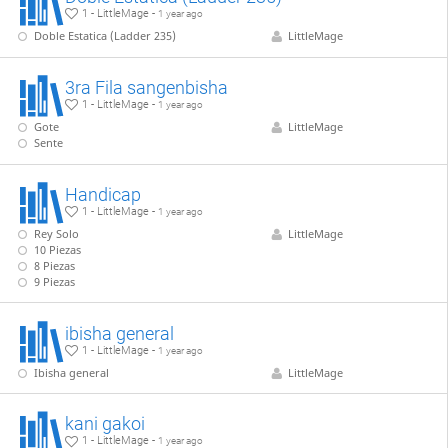
1 - LittleMage -
1 year ago
Doble Estatica (Ladder 235)
LittleMage
3ra Fila sangenbisha
1 - LittleMage -
1 year ago
Gote
LittleMage
Sente
Handicap
1 - LittleMage -
1 year ago
Rey Solo
LittleMage
10 Piezas
8 Piezas
9 Piezas
ibisha general
1 - LittleMage -
1 year ago
Ibisha general
LittleMage
kani gakoi
1 - LittleMage -
1 year ago