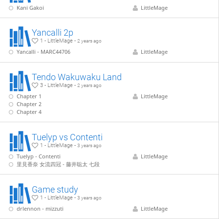
Kani Gakoi
LittleMage
Yancalli 2p
1 - LittleMage -
2 years ago
Yancalli - MARC44706
LittleMage
Tendo Wakuwaku Land
3 - LittleMage -
2 years ago
Chapter 1
LittleMage
Chapter 2
Chapter 4
Tuelyp vs Contenti
1 - LittleMage -
3 years ago
Tuelyp - Contenti
LittleMage
里見香奈 女流四冠 - 藤井聡太 七段
Game study
1 - LittleMage -
3 years ago
drlennon - mizzuti
LittleMage