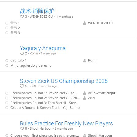
战术-消除保护
3 - WENHEDEZICUI -
1 month ago
章节 1
WENHEDEZICUI
章节 2
章节 3
Yagura y Anaguma
2 - Ronin -
1 week ago
Capítulo 1
Ronin
Mino izquierdo y derecho
Steven Zierk US Championship 2026
5 - Zkid -
3 months ago
Preliminaries Round 1: Steven Zierk - Kamil Sarafin
yellowtrafficlight
Preliminaries Round 2: Steven Zierk - Richard Chen
Zkid
Preliminaries Round 3: Tom Bartell - Steven Zierk
Group A Round 1: Steven Zierk - Yuji Banno
Rules Practice For Freshly New Players
8 - Shogi_Harbour -
5 months ago
Choose your first piece set (read the comment on the right side)
Shogi_Harbour