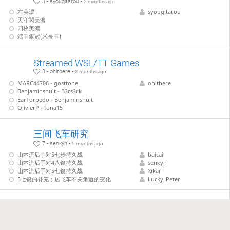
3 - syougitarou -
2 months ago
左美濃
syougitarou
天守閣美濃
四枚美濃
端玉銀冠(米長玉)
Streamed WSL/TT Games
3 - ohithere -
2 months ago
MARC44706 - gosttone
ohithere
Benjaminshuit - B3rs3rk
EarTorpedo - Benjaminshuit
OlivierP - funa15
三间飞车研究
7 - senkyn -
5 months ago
山本流后手对5七步持久战
baicai
山本流后手对4八银持久战
senkyn
山本流后手对5七银持久战
Xikar
5七银的补充；居飞车不关角道的变化
Lucky_Peter
五手爆弾
3 - shionehite -
2 months ago
基本図
shionehite