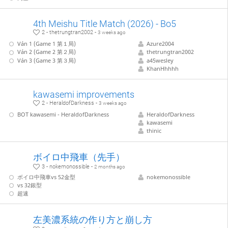
4th Meishu Title Match (2026) - Bo5
2 - thetrungtran2002 -
3 weeks ago
Ván 1 (Game 1 第１局)
Azure2004
Ván 2 (Game 2 第２局)
thetrungtran2002
Ván 3 (Game 3 第３局)
a45wesley
KhanHhhhh
kawasemi improvements
2 - HeraldofDarkness -
3 weeks ago
BOT kawasemi - HeraldofDarkness
HeraldofDarkness
kawasemi
thinic
ボイロ中飛車（先手）
3 - nokemonossible -
2 months ago
ボイロ中飛車vs 52金型
nokemonossible
vs 32銀型
超速
左美濃系統の作り方と崩し方