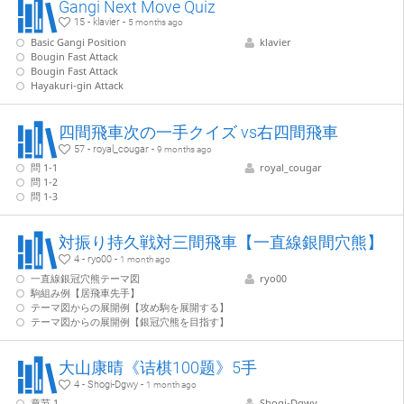
Gangi Next Move Quiz
15 - klavier -
5 months ago
Basic Gangi Position
klavier
Bougin Fast Attack
Bougin Fast Attack
Hayakuri-gin Attack
四間飛車次の一手クイズ vs右四間飛車
57 - royal_cougar -
9 months ago
問 1-1
royal_cougar
問 1-2
問 1-3
対振り持久戦対三間飛車【一直線銀間穴熊】
4 - ryo00 -
1 month ago
一直線銀冠穴熊テーマ図
ryo00
駒組み例【居飛車先手】
テーマ図からの展開例【攻め駒を展開する】
テーマ図からの展開例【銀冠穴熊を目指す】
大山康晴《诘棋100题》5手
4 - Shogi-Dgwy -
1 month ago
章节 1
Shogi-Dgwy