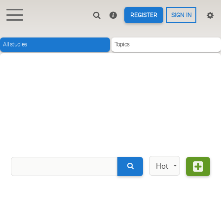
REGISTER
SIGN IN
All studies
Topics
Hot