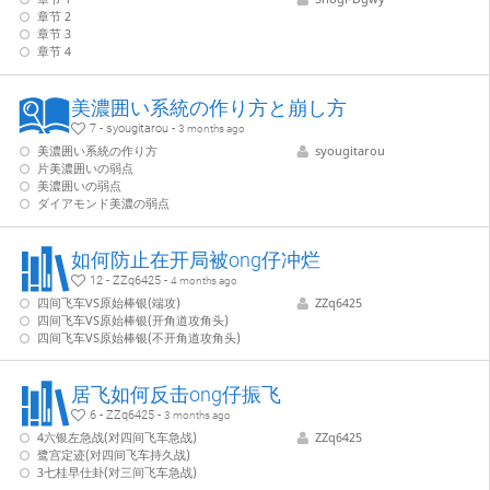
章节 2
章节 3
章节 4
美濃囲い系統の作り方と崩し方
7 - syougitarou -
3 months ago
美濃囲い系統の作り方
syougitarou
片美濃囲いの弱点
美濃囲いの弱点
ダイアモンド美濃の弱点
如何防止在开局被ong仔冲烂
12 - ZZq6425 -
4 months ago
四间飞车VS原始棒银(端攻)
ZZq6425
四间飞车VS原始棒银(开角道攻角头)
四间飞车VS原始棒银(不开角道攻角头)
居飞如何反击ong仔振飞
6 - ZZq6425 -
3 months ago
4六银左急战(对四间飞车急战)
ZZq6425
鹭宫定迹(对四间飞车持久战)
3七桂早仕卦(对三间飞车急战)