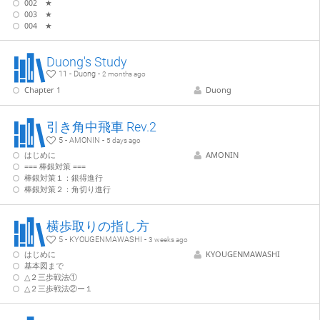
002 ★
003 ★
004 ★
Duong's Study
11 - Duong -
2 months ago
Chapter 1
Duong
引き角中飛車 Rev.2
5 - AMONIN -
5 days ago
はじめに
AMONIN
=== 棒銀対策 ===
棒銀対策１：銀得進行
棒銀対策２：角切り進行
横歩取りの指し方
5 - KYOUGENMAWASHI -
3 weeks ago
はじめに
KYOUGENMAWASHI
基本図まで
△２三歩戦法①
△２三歩戦法②ー１