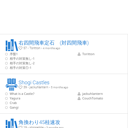
右四間飛車定石 (対四間飛車)
57 - Toritton -
4 months ago
序盤1
Toritton
相手の対策無し-1
相手の対策無し-2
相手の対策①-1
Shogi Castles
39 - jackuhlantern -
5 months ago
What is a Castle?
jackuhlantern
Yagura
CouchTomato
Crab
Gangi
角換わり45桂速攻
19 - shionehite -
3 months ago