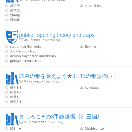
成功例
shionehite
基本図
対44銀
対34銀
public - opening theory and traps
38 - Beniiro -
6 months ago
static - 4th file rooks
Beniiro
3rd file rook trap
demon slayer trap and theory
gokigen central trap
詰みの形を覚えよう★3三銀の形は強い！
9 - kurokazu -
1 month ago
練習1-1
kurokazu
練習1-2
練習1-3
練習2-1
ましろにその3手詰道場《21玉編》
9 - Mashironiso -
1 month ago
001 ★
Mashironiso