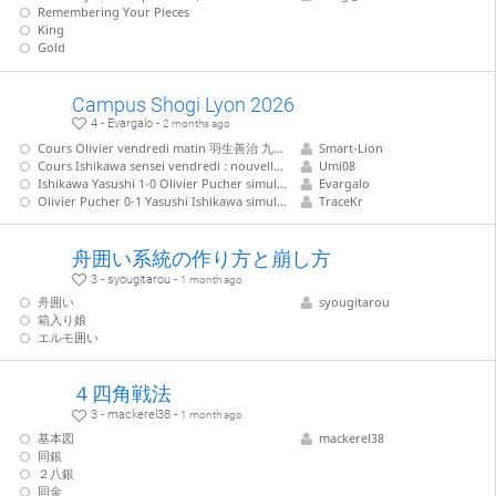
Remembering Your Pieces
King
Gold
Campus Shogi Lyon 2026
4 - Evargalo -
2 months ago
Cours Olivier vendredi matin 羽生善治 九段 - 菅井竜也 八段 (Habu - Sugaï 9 mai 2026)
Smart-Lion
Cours Ishikawa sensei vendredi : nouvelles stratégies des joueurs professionnels
Umi08
Ishikawa Yasushi 1-0 Olivier Pucher simultanée 1
Evargalo
Olivier Pucher 0-1 Yasushi Ishikawa simultanée 2
TraceKr
舟囲い系統の作り方と崩し方
3 - syougitarou -
1 month ago
舟囲い
syougitarou
箱入り娘
エルモ囲い
４四角戦法
3 - mackerel38 -
1 month ago
基本図
mackerel38
同銀
２八銀
同金