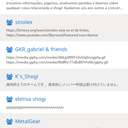
trocamos informações, jogamos, analisamos partidas e falamos sobre
qualquer coisa relacionada a shogi! Ajudamos uns aos outros a crescer…
sinolex
https://lichess.org/team/sinolex este es el de liches,
https://www.youtube.com/@prosxd/featured suscribanse
GKR_gabriel & friends
https://media.giphy.com/media/dblLJyIM9Ts9sGbj0o/giphy.gif
https://media.giphy.com/media/RtdRhc7TxBxB0YAsK6/giphy.gif
K's_Shogi
身内同士でのチームです。 基本的にメンバー申請は受け付けていません。
eletiva shogi
yyyyyyyyyyoooooooooouuuuuuuuuu
MetalGear