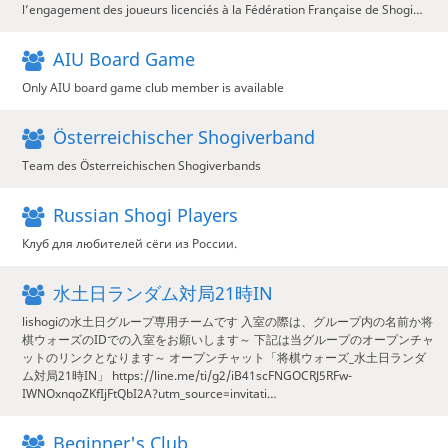
l’engagement des joueurs licenciés à la Fédération Française de Shogi…
AIU Board Game
Only AIU board game club member is available
Österreichischer Shogiverband
Team des Österreichischen Shogiverbands
Russian Shogi Players
Клуб для любителей сёги из России.
水土日ランダム対局21時IN
lishogiの水土日グループ専用チームです 入室の際は、グループ内の名前か将
棋ウォーズのIDでの入室をお願いします～ 下記は当グループのオープンチャ
ットのリンクとなります～ オープンチャット「将棋ウォーズ_水土日ランダ
ム対局21時IN」 https://line.me/ti/g2/iB41scFNGOCRJ5RFw-
IWNOxnqoZKfIjFtQbI2A?utm_source=invitati…
Beginner's Club