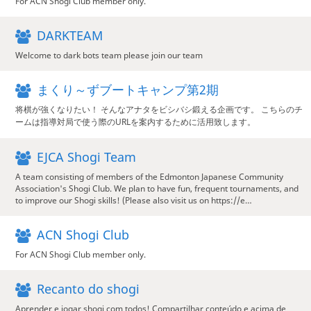
For ACN Shogi Club member only.
DARKTEAM
Welcome to dark bots team please join our team
まくり～ずブートキャンプ第2期
将棋が強くなりたい！ そんなアナタをビシバシ鍛える企画です。 こちらのチ
ームは指導対局で使う際のURLを案内するために活用致します。
EJCA Shogi Team
A team consisting of members of the Edmonton Japanese Community
Association's Shogi Club. We plan to have fun, frequent tournaments, and
to improve our Shogi skills! (Please also visit us on https://e…
ACN Shogi Club
For ACN Shogi Club member only.
Recanto do shogi
Aprender e jogar shogi com todos! Compartilhar conteúdo e acima de