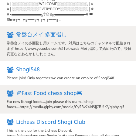
☬║░░░░░░░░░░WELCOME░░░░░░░░░░░,║☬
☬║░░░░░░░░░░EVERYBODY░░░░░░░░░░,║☬
☬●▬▬▬▬▬▬▬▬ஜ۩۞۩ஜ▬▬▬▬▬▬▬▬●☬ 👑
𝕮𝖍𝖊𝖘𝖘╔┓┏╦━━╦┓╔┓╔━━╗…
常盤台メイ 多面指し
常盤台メイの多面指し用チームです。対局はこちらのチャンネルで配信され
ます https://www.youtube.com/@TokiwadaiMei お試しで始めたので、後日
変更などあるかもしれません。
Shogi548
Please join! Only together we can create an empire of Shogi548!
🍕Fast Food chess shop🍔
Eat new lishogi foods....join please this team..lishogi
foods....https://media.giphy.com/media/CySBv74id5Jj7Bl5r7/giphy.gif
Lichess Discord Shogi Club
This is the club for the Lichess Discord:
https://discordapp.com/invite/pvHanhg Poggers vibes, all the time.