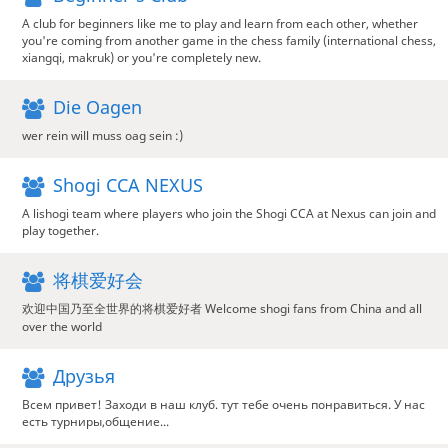
A club for beginners like me to play and learn from each other, whether
you're coming from another game in the chess family (international chess,
xiangqi, makruk) or you're completely new.
Die Oagen
wer rein will muss oag sein :)
Shogi CCA NEXUS
A lishogi team where players who join the Shogi CCA at Nexus can join and
play together.
将棋爱好会
欢迎中国乃至全世界的将棋爱好者 Welcome shogi fans from China and all
over the world
Друзья
Всем привет! Заходи в наш клуб. тут тебе очень понравиться. У нас
есть турниры,общение...