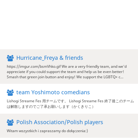
Hurricane_Freya & friends
https://imgur.com/bsmVhko.gif We are a very friendly team, and we'd
appreciate if you could support the team and help us be even better!
Smash that green join button and enjoy! We support the LGBTQ+ c…
team Yoshimoto comedians
Lishogi Streame Fes 用チームです。 Lishogi Streame Fes 終了後このチーム
は解散しますのでご了承お願いします（かくきりこ）
Polish Association/Polish players
Witam wszystkich i zapraszamy do dołączenia:)