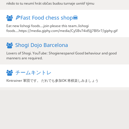
nikdo to tu neumí hrát občas budou turnaje uvnitř týmu
🍕Fast Food chess shop🍔
Eat new lishogi foods....join please this team..lishogi
foods....https://media.giphy.com/media/CySBv74id5Jj7Bl5r7/giphy.gif
Shogi Dojo Barcelona
Lovers of Shogi. YouTube: Shogienespanol Good behaviour and good
manners are required.
チームキントレ
Kintrainer 軍団です。 だれでも参加OK 将棋楽しみましょう
Antarctica
You know, from lichess.org. the Antarctica team
Shogivdk
Клуб секции по сёги Центра Творчества "На Вадковском"