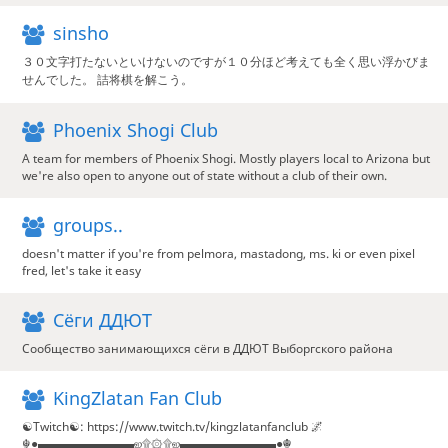
sinsho
３０文字打たないといけないのですが１０分ほど考えても全く思い浮かびま
せんでした。 詰将棋を解こう。
Phoenix Shogi Club
A team for members of Phoenix Shogi. Mostly players local to Arizona but
we're also open to anyone out of state without a club of their own.
groups..
doesn't matter if you're from pelmora, mastadong, ms. ki or even pixel
fred, let's take it easy
Сёги ДДЮТ
Сообщество занимающихся сёги в ДДЮТ Выборгского района
KingZlatan Fan Club
☯Twitch☯: https://www.twitch.tv/kingzlatanfanclub 🌌
☬●▬▬▬▬▬▬▬▬ஜ۩۞۩ஜ▬▬▬▬▬▬▬▬●☬