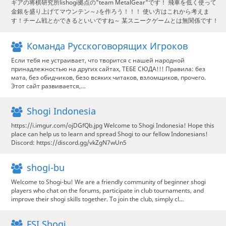
ギアの将棋研究所lishogi拠点の"team MetalGear"です！ 飛車を低く使って
金銀を盛り上げてマウンテン～♪を作ろう！！！ 使い方はこれから考えま
す！チーム戦とかできるといいですね～ 某スニークゲームとは無関係です！
Команда Русскоговорящих Игроков
Если тебя не устраивает, что творится с нашей народной
принадлежностью на других сайтах, ТЕБЕ СЮДА!!! Правила: без
мата, без обидчиков, безо всяких читаков, взломщиков, прочего.
Этот сайт развивается,…
Shogi Indonesia
https://i.imgur.com/ojDGfQb.jpg Welcome to Shogi Indonesia! Hope this
place can help us to learn and spread Shogi to our fellow Indonesians!
Discord: https://discord.gg/vkZgN7wUn5
shogi-bu
Welcome to Shogi-bu! We are a friendly community of beginner shogi
players who chat on the forums, participate in club tournaments, and
improve their shogi skills together. To join the club, simply cl…
FSI Shogi