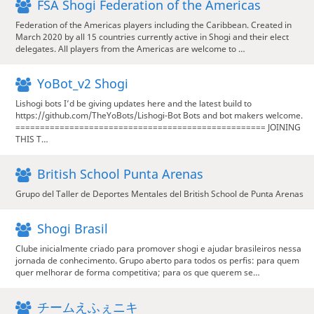
FSA Shogi Federation of the Americas
Federation of the Americas players including the Caribbean. Created in
March 2020 by all 15 countries currently active in Shogi and their elect
delegates. All players from the Americas are welcome to …
YoBot_v2 Shogi
Lishogi bots I’d be giving updates here and the latest build to
https://github.com/TheYoBots/Lishogi-Bot Bots and bot makers welcome.
=================================================== JOINING
THIS T…
British School Punta Arenas
Grupo del Taller de Deportes Mentales del British School de Punta Arenas
Shogi Brasil
Clube inicialmente criado para promover shogi e ajudar brasileiros nessa
jornada de conhecimento. Grupo aberto para todos os perfis: para quem
quer melhorar de forma competitiva; para os que querem se…
チームえふぇニキ