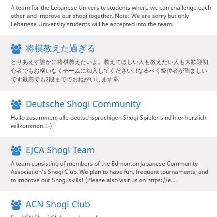
A team for the Lebanese University students where we can challenge each
other and improve our shogi together. Note: We are sorry but only
Lebanese University students will be accepted into the team.
将棋教えた過ぎる
とりあえず誰かに将棋教えたいよ。教えてほしい人も教えたい人も大歓迎初
心者でもお構いなくチームに加入してください!!なるべく級位者が望ましい
です最高でも2段まででおねがいします🙇
Deutsche Shogi Community
Hallo zusammen, alle deutschsprachigen Shogi-Spieler sind hier herzlich
willkommen. :-)
EJCA Shogi Team
A team consisting of members of the Edmonton Japanese Community
Association's Shogi Club. We plan to have fun, frequent tournaments, and
to improve our Shogi skills! (Please also visit us on https://e…
ACN Shogi Club