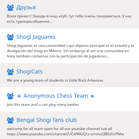
Друзья
Всем привет! Заходи в наш клуб. тут тебе очень понравиться. У нас
есть турниры,общение...
Shogi Jaguares
Shogi Jaguares es una comunidad cuyo objetivo principal es el estudio y la
divulgación del shogi en México. Sin embargo al ser una comunidad en
linea también contamos con la participación de jugadores…
ShogiCats
We are a young team of students in Little Rock Arkansas
🔸 Anonymous Chess Team 🔸
Join this team and u can play many battles
Bengal Shogi fans club
welcome for all team open for all our youtube channel sub all
https://www.youtube.com/channel/UCkfWGQ1x-ernmzQBEtUcPMw