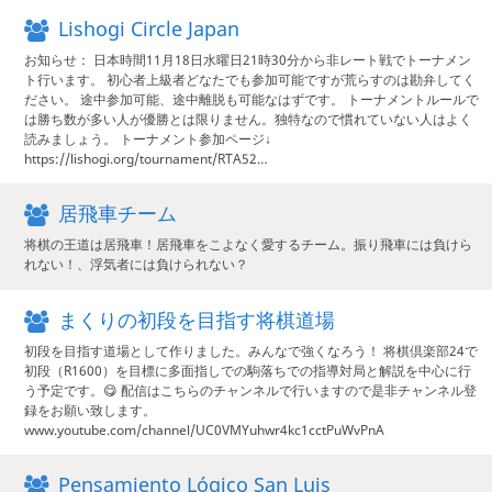
Lishogi Circle Japan
お知らせ： 日本時間11月18日水曜日21時30分から非レート戦でトーナメン
ト行います。 初心者上級者どなたでも参加可能ですが荒らすのは勘弁してく
ださい。 途中参加可能、途中離脱も可能なはずです。 トーナメントルールで
は勝ち数が多い人が優勝とは限りません。独特なので慣れていない人はよく
読みましょう。 トーナメント参加ページ↓
https://lishogi.org/tournament/RTA52…
居飛車チーム
将棋の王道は居飛車！居飛車をこよなく愛するチーム。振り飛車には負けら
れない！、浮気者には負けられない？
まくりの初段を目指す将棋道場
初段を目指す道場として作りました。みんなで強くなろう！ 将棋倶楽部24で
初段（R1600）を目標に多面指しでの駒落ちでの指導対局と解説を中心に行
う予定です。😋 配信はこちらのチャンネルで行いますので是非チャンネル登
録をお願い致します。
www.youtube.com/channel/UC0VMYuhwr4kc1cctPuWvPnA
Pensamiento Lógico San Luis