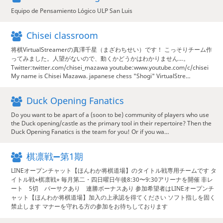
Equipo de Pensamiento Lógico ULP San Luis
Chisei classroom
将棋VirtualStreamerの真澤千星（まざわちせい）です！ こっそりチーム作
ってみました。人望がないので、動くかどうかはわかりません…。
Twitter:twitter.com/chisei_mazawa youtube:www.youtube.com/c/chisei
My name is Chisei Mazawa. japanese chess "Shogi" VirtualStre…
Duck Opening Fanatics
Do you want to be apart of a (soon to be) community of players who use
the Duck opening/castle as the primary tool in their repertoire? Then the
Duck Opening Fanatics is the team for you! Or if you wa…
棋凛戦➖第1期
LINEオープンチャット【ほんわか将棋道場】のタイトル戦専用チームです タ
イトル戦⭐︎棋凛戦⭐︎ 毎月第二・四日曜日午後8:30〜9:30アリーナを開催 非レ
ート 5切 バーサクあり 連勝ボーナスあり 参加希望者はLINEオープンチ
ャット【ほんわか将棋道場】加入の上承認を得てください ソフト指しを固く
禁止します マナーを守れる方の参加をお待ちしております