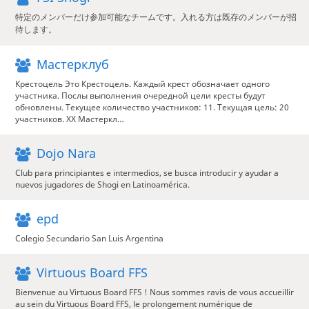
特定のメンバーだけ参加可能なチームです。入れる方は既存のメンバーが招
待します。
Мастерклуб
Крестоцель Это Крестоцель. Каждый крест обозначает одного
участника. Послы выполнения очередной цели кресты будут
обновлены. Текущее количество участников: 11. Текущая цель: 20
участников. XX Мастеркл…
Dojo Nara
Club para principiantes e intermedios, se busca introducir y ayudar a
nuevos jugadores de Shogi en Latinoamérica.
epd
Colegio Secundario San Luis Argentina
Virtuous Board FFS
Bienvenue au Virtuous Board FFS ! Nous sommes ravis de vous accueillir
au sein du Virtuous Board FFS, le prolongement numérique de