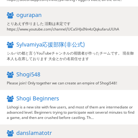
ogurapan
とりあえず作りました 活動は未定です
https://www.youtube.com/channel/UCa5HJxINn4zQqkufaruUUhA
Sylvamiya応援部隊(非公式)
シルバの都と言うYouTubeチャンネルの視聴者が作ったチームです。 現在御
本人も在席しております 大会とかの名前任せます
Shogi548
Please join! Only together we can create an empire of Shogi548!
Shogi Beginners
Lishogi is a new site with few users, and most of them are intermediate or
advanced level. Beginners trying to participate wait several minutes to find
a game, and then are crushed before castling. Th…
danslamatotr