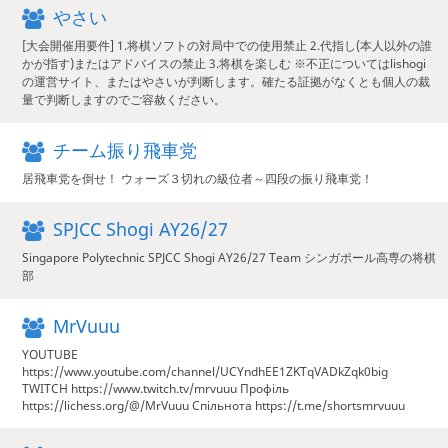
やさい
[大会開催用要件] 1.将棋ソフトの対局中での使用禁止 2.代指し(本人以外の誰
かが指す)またはアドバイスの禁止 3.将棋を楽しむ ※不正についてはlishogi
の運営サイト、またはやさいが判断します。確たる証拠がなくとも個人の裁
量で判断しますのでご容赦ください。
チーム振り飛車党
居飛車党を倒せ！ ウォーズ３切れの級位者～四段の振り飛車党！
SPJCC Shogi AY26/27
Singapore Polytechnic SPJCC Shogi AY26/27 Team シンガポール高専の将棋
部
MrVuuu
YOUTUBE
https://www.youtube.com/channel/UCYndhEE1ZKTqVADkZqk0big
TWITCH https://www.twitch.tv/mrvuuu Профіль
https://lichess.org/@/MrVuuu Спільнота https://t.me/shortsmrvuuu