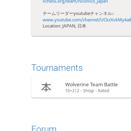
lichess.org/team/niconico_japan
チームリーダーyoutubeチャンネル↓
www.youtube.com/channel/UCkzXvkMy4a
Location: JAPAN, 日本
Tournaments
Wolverine Team Battle
10+2|2 - Shogi - Rated
Forum