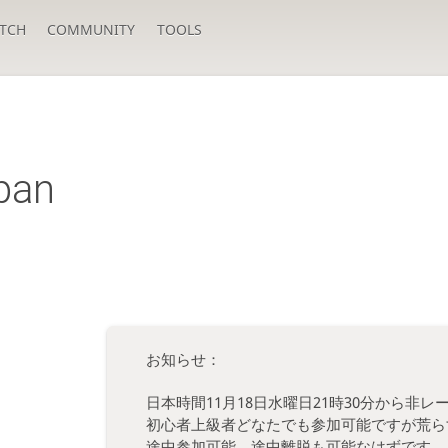
TCH
COMMUNITY
TOOLS
apan
お知らせ：
日本時間11月18日水曜日21時30分から非
初心者上級者どなたでも参加可能ですが荒ら
途中参加可能、途中離脱も可能なはずです。