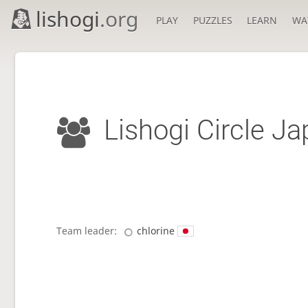
lishogi
.org
PLAY
PUZZLES
LEARN
WA
Lishogi Circle J
Team leader:
chlorine