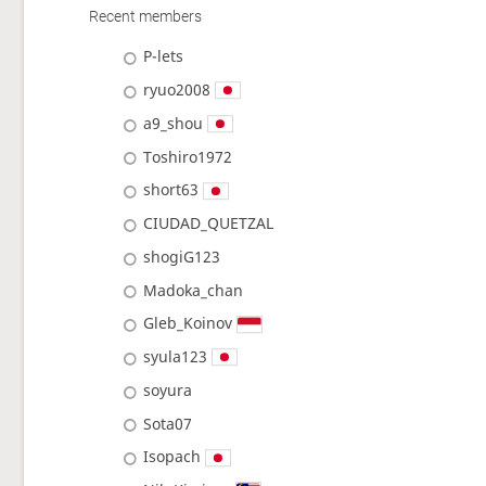
Recent members
P-lets
ryuo2008
a9_shou
Toshiro1972
short63
CIUDAD_QUETZAL
shogiG123
Madoka_chan
Gleb_Koinov
syula123
soyura
Sota07
Isopach