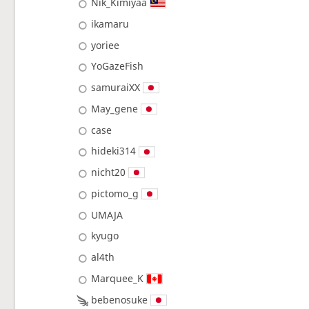
Nik_Kimiyaa
ikamaru
yoriee
YoGazeFish
samuraiXX
May_gene
case
hideki314
nicht20
pictomo_g
UMAJA
kyugo
al4th
Marquee_K
bebenosuke