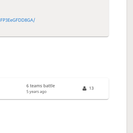
8FP3EeGFDD8GA/
6 teams battle
13
5 years ago