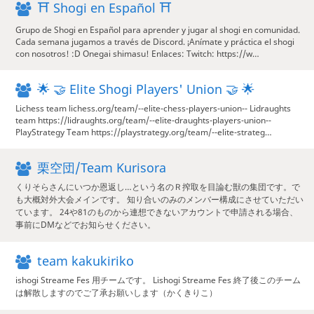
⛩ Shogi en Español ⛩
Grupo de Shogi en Español para aprender y jugar al shogi en comunidad.
Cada semana jugamos a través de Discord. ¡Anímate y práctica el shogi
con nosotros! :D Onegai shimasu! Enlaces: Twitch: https://w…
🌟 🤝 Elite Shogi Players' Union 🤝 🌟
Lichess team lichess.org/team/--elite-chess-players-union-- Lidraughts
team https://lidraughts.org/team/--elite-draughts-players-union--
PlayStrategy Team https://playstrategy.org/team/--elite-strateg…
栗空団/Team Kurisora
くりそらさんにいつか恩返し…という名のＲ搾取を目論む獣の集団です。で
も大概対外大会メインです。 知り合いのみのメンバー構成にさせていただい
ています。 24や81のものから連想できないアカウントで申請される場合、
事前にDMなどでお知らせください。
team kakukiriko
ishogi Streame Fes 用チームです。 Lishogi Streame Fes 終了後このチーム
は解散しますのでご了承お願いします（かくきりこ）