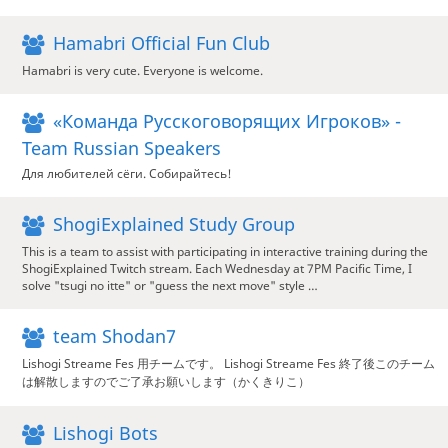
Hamabri Official Fun Club
Hamabri is very cute. Everyone is welcome.
«Команда Русскоговорящих Игроков» -
Team Russian Speakers
Для любителей сёги. Собирайтесь!
ShogiExplained Study Group
This is a team to assist with participating in interactive training during the
ShogiExplained Twitch stream. Each Wednesday at 7PM Pacific Time, I
solve "tsugi no itte" or "guess the next move" style …
team Shodan7
Lishogi Streame Fes 用チームです。 Lishogi Streame Fes 終了後このチーム
は解散しますのでご了承お願いします（かくきりこ）
Lishogi Bots