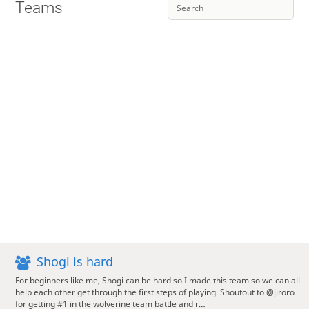
Teams
Shogi is hard
For beginners like me, Shogi can be hard so I made this team so we can all
help each other get through the first steps of playing. Shoutout to @jiroro
for getting #1 in the wolverine team battle and r…