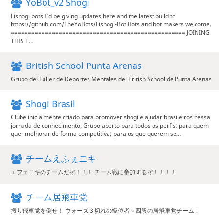
YoBot_v2 Shogi
Lishogi bots I’d be giving updates here and the latest build to
https://github.com/TheYoBots/Lishogi-Bot Bots and bot makers welcome.
=================================================== JOINING
THIS T…
British School Punta Arenas
Grupo del Taller de Deportes Mentales del British School de Punta Arenas
Shogi Brasil
Clube inicialmente criado para promover shogi e ajudar brasileiros nessa
jornada de conhecimento. Grupo aberto para todos os perfis: para quem
quer melhorar de forma competitiva; para os que querem se…
チームえふぇニキ
エフェニキのチームだぞ！！！ チーム戦に参加するぞ！！！！
チーム居飛車党
振り飛車党を倒せ！ ウォーズ３切れの級位者～四段の居飛車党チーム！