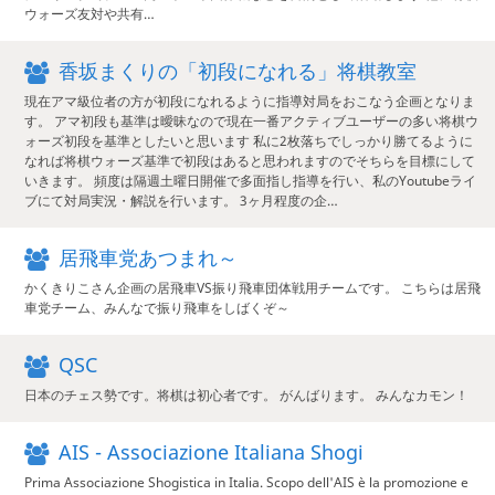
ウォーズ友対や共有…
香坂まくりの「初段になれる」将棋教室
現在アマ級位者の方が初段になれるように指導対局をおこなう企画となりま
す。 アマ初段も基準は曖昧なので現在一番アクティブユーザーの多い将棋ウ
ォーズ初段を基準としたいと思います 私に2枚落ちでしっかり勝てるように
なれば将棋ウォーズ基準で初段はあると思われますのでそちらを目標にして
いきます。 頻度は隔週土曜日開催で多面指し指導を行い、私のYoutubeライ
ブにて対局実況・解説を行います。 3ヶ月程度の企…
居飛車党あつまれ～
かくきりこさん企画の居飛車VS振り飛車団体戦用チームです。 こちらは居飛
車党チーム、みんなで振り飛車をしばくぞ～
QSC
日本のチェス勢です。将棋は初心者です。 がんばります。 みんなカモン！
AIS - Associazione Italiana Shogi
Prima Associazione Shogistica in Italia. Scopo dell'AIS è la promozione e