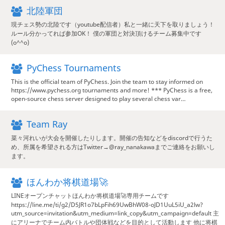
北陸軍団
現チェス勢の北陸です（youtube配信者）私と一緒に天下を取りましょう！
ルール分かってれば参加OK！ 僕の軍団と対決頂けるチーム募集中です
(o^^o)
PyChess Tournaments
This is the official team of PyChess. Join the team to stay informed on
https://www.pychess.org tournaments and more! *** PyChess is a free,
open-source chess server designed to play several chess var…
Team Ray
菜々河れいが大会を開催したりします。開催の告知などをdiscordで行うた
め、所属を希望される方はTwitter→@ray_nanakawaまでご連絡をお願いし
ます。
ほんわか将棋道場🚀
LINEオープンチャットほんわか将棋道場🚀専用チームです
https://line.me/ti/g2/D5JR1o7bLpFih69UwBhW08-oJD1UuL5iU_a2lw?
utm_source=invitation&utm_medium=link_copy&utm_campaign=default 主
にアリーナでチーム内バトルや団体戦などを目的として活動します 他に将棋