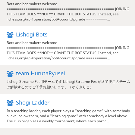
Bots and bot makers welcome
=================================================== JOINING
THIS TEAM DOES **NOT** GRANT THE BOT STATUS. Instead, see
lichess.org/api#operation/botAccountUpgrade ==========…
Lishogi Bots
Bots and bot makers welcome
=================================================== JOINING
THIS TEAM DOES **NOT** GRANT THE BOT STATUS. Instead, see
lichess.org/api#operation/botAccountUpgrade ==========…
team HurutaRyusei
Lishogi Streame Fes用チームです Lishogi Streame Fes が終了後このチーム
は解散するのでご了承お願いします。（かくきりこ）
Shogi Ladder
In a teaching ladder, each player plays a "teaching game" with somebody
a level below them, and a "learning game" with somebody a level above.
The club organizes a weekly tournament, where each partic…