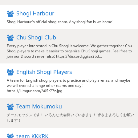
Shogi Harbour
Shogi Harbour's official shogi team. Any shogi fan is welcome!
Chu Shogi Club
Every player interested in Chu Shogi is welcome. We gather together Chu
Shogi players to make it easier to organize Chu Shogi games. Feel free to
join our Discord server also: https://discord.gg/sa2bd…
English Shogi Players
A team for English shogi players to practice and play arenas, and maybe
we will even challenge other teams one day!
https://i.imgur.com/A0Sr77z.jpg
Team Mokumoku
チームモックンです！ いろんな大会開いていきます！ 皆さまよろしくお願い
します！
team KKKRK