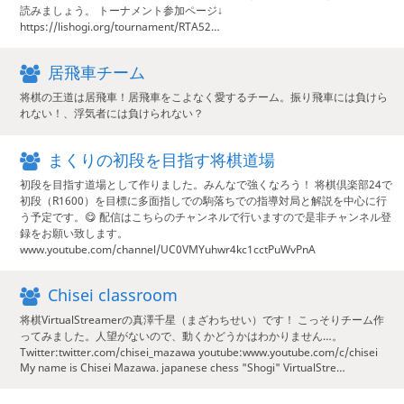
読みましょう。 トーナメント参加ページ↓
https://lishogi.org/tournament/RTA52…
居飛車チーム
将棋の王道は居飛車！居飛車をこよなく愛するチーム。振り飛車には負けら
れない！、浮気者には負けられない？
まくりの初段を目指す将棋道場
初段を目指す道場として作りました。みんなで強くなろう！ 将棋倶楽部24で
初段（R1600）を目標に多面指しでの駒落ちでの指導対局と解説を中心に行
う予定です。😋 配信はこちらのチャンネルで行いますので是非チャンネル登
録をお願い致します。
www.youtube.com/channel/UC0VMYuhwr4kc1cctPuWvPnA
Chisei classroom
将棋VirtualStreamerの真澤千星（まざわちせい）です！ こっそりチーム作
ってみました。人望がないので、動くかどうかはわかりません…。
Twitter:twitter.com/chisei_mazawa youtube:www.youtube.com/c/chisei
My name is Chisei Mazawa. japanese chess "Shogi" VirtualStre…