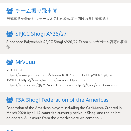
チーム振り飛車党
居飛車党を倒せ！ ウォーズ３切れの級位者～四段の振り飛車党！
SPJCC Shogi AY26/27
Singapore Polytechnic SPJCC Shogi AY26/27 Team シンガポール高専の将棋
部
MrVuuu
YOUTUBE
https://www.youtube.com/channel/UCYndhEE1ZKTqVADkZqk0big
TWITCH https://www.twitch.tv/mrvuuu Профіль
https://lichess.org/@/MrVuuu Спільнота https://t.me/shortsmrvuuu
FSA Shogi Federation of the Americas
Federation of the Americas players including the Caribbean. Created in
March 2020 by all 15 countries currently active in Shogi and their elect
delegates. All players from the Americas are welcome to …