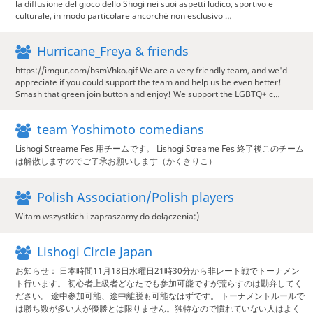
la diffusione del gioco dello Shogi nei suoi aspetti ludico, sportivo e
culturale, in modo particolare ancorché non esclusivo …
Hurricane_Freya & friends
https://imgur.com/bsmVhko.gif We are a very friendly team, and we'd
appreciate if you could support the team and help us be even better!
Smash that green join button and enjoy! We support the LGBTQ+ c…
team Yoshimoto comedians
Lishogi Streame Fes 用チームです。 Lishogi Streame Fes 終了後このチーム
は解散しますのでご了承お願いします（かくきりこ）
Polish Association/Polish players
Witam wszystkich i zapraszamy do dołączenia:)
Lishogi Circle Japan
お知らせ： 日本時間11月18日水曜日21時30分から非レート戦でトーナメン
ト行います。 初心者上級者どなたでも参加可能ですが荒らすのは勘弁してく
ださい。 途中参加可能、途中離脱も可能なはずです。 トーナメントルールで
は勝ち数が多い人が優勝とは限りません。独特なので慣れていない人はよく