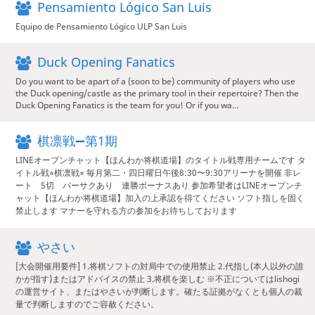
Pensamiento Lógico San Luis
Equipo de Pensamiento Lógico ULP San Luis
Duck Opening Fanatics
Do you want to be apart of a (soon to be) community of players who use
the Duck opening/castle as the primary tool in their repertoire? Then the
Duck Opening Fanatics is the team for you! Or if you wa…
棋凛戦➖第1期
LINEオープンチャット【ほんわか将棋道場】のタイトル戦専用チームです タ
イトル戦⭐︎棋凛戦⭐︎ 毎月第二・四日曜日午後8:30〜9:30アリーナを開催 非レ
ート 5切 バーサクあり 連勝ボーナスあり 参加希望者はLINEオープンチ
ャット【ほんわか将棋道場】加入の上承認を得てください ソフト指しを固く
禁止します マナーを守れる方の参加をお待ちしております
やさい
[大会開催用要件] 1.将棋ソフトの対局中での使用禁止 2.代指し(本人以外の誰
かが指す)またはアドバイスの禁止 3.将棋を楽しむ ※不正についてはlishogi
の運営サイト、またはやさいが判断します。確たる証拠がなくとも個人の裁
量で判断しますのでご容赦ください。