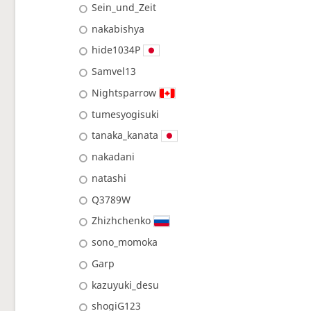
Sein_und_Zeit
nakabishya
hide1034P
Samvel13
Nightsparrow
tumesyogisuki
tanaka_kanata
nakadani
natashi
Q3789W
Zhizhchenko
sono_momoka
Garp
kazuyuki_desu
shogiG123