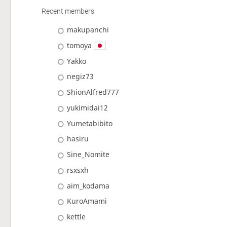
Recent members
makupanchi
tomoya
Yakko
negiz73
ShionAlfred777
yukimidai12
Yumetabibito
hasiru
Sine_Nomite
rsxsxh
aim_kodama
KuroAmami
kettle