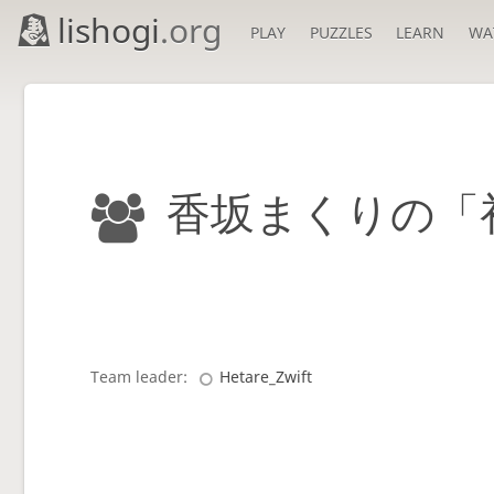
lishogi
.org
PLAY
PUZZLES
LEARN
WA
香坂まくりの「
Team leader:
Hetare_Zwift