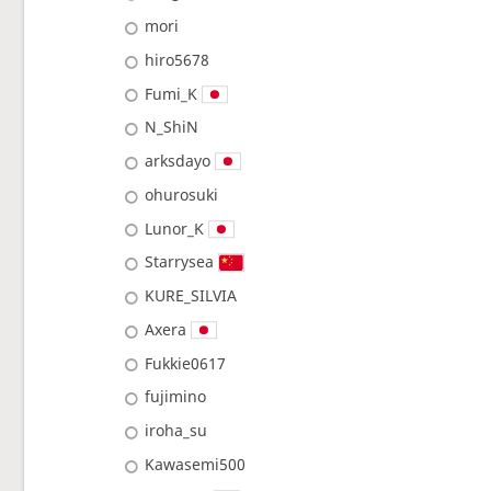
mori
hiro5678
Fumi_K
N_ShiN
arksdayo
ohurosuki
Lunor_K
Starrysea
KURE_SILVIA
Axera
Fukkie0617
fujimino
iroha_su
Kawasemi500