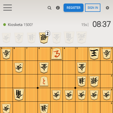
REGISTER
SIGN IN
08
37
:
Kiosketa
1500?
15s
|
9
8
7
6
5
4
3
2
1
1
2
3
4
5