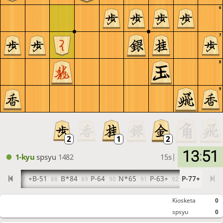
6
7
8
9
13
51
:
1-kyu
spsyu
1482
15s
|
G*32
+B-51
B*84
P-64
N*65
P-63+
P-77+
87
88
89
90
91
92
Kiosketa
0
spsyu
0