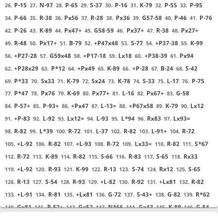
P-15
N-97
P-65
S-37
P-16
K-79
P-55
P-95
26.
27.
28.
29.
30.
31.
32.
33.
P-66
R-38
Px56
R-28
Px36
G57-58
P-46
P-76
34.
35.
36.
37.
38.
39.
40.
41.
P-26
K-89
Px47+
G58-59
Px37+
R-38
Px27+
42.
43.
44.
45.
46.
47.
48.
R-48
Px17+
B-79
+P47x48
S-77
+P37-38
K-99
49.
50.
51.
52.
53.
54.
55.
+P27-28
G59x48
+P17-18
Lx18
+P38-39
Px94
56.
57.
58.
59.
60.
61.
+P28x29
P*12
+Px49
K-89
+P-28
B-24
S-42
62.
63.
64.
65.
66.
67.
68.
P*33
Sx33
K-79
Sx24
K-78
S-33
L-17
P-75
69.
70.
71.
72.
73.
74.
75.
76.
P*47
Px76
K-69
Px77+
L-16
Px67+
G-58
77.
78.
79.
80.
81.
82.
83.
P-57+
P-93+
+Px47
L-13=
+P67x58
K-79
Lx12
84.
85.
86.
87.
88.
89.
90.
+P-83
L-92
Lx12=
L-93
L*94
Rx83
Lx93=
91.
92.
93.
94.
95.
96.
97.
R-82
L*39
R-72
L-37
R-82
L-91+
R-72
98.
99.
100.
101.
102.
103.
104.
+L-92
R-82
+L-93
R-72
Lx33=
R-82
S*67
105.
106.
107.
108.
109.
110.
111.
R-72
K-89
R-82
S-66
R-83
S-65
Rx33
112.
113.
114.
115.
116.
117.
118.
+L-92
R-93
K-99
R-13
S-74
Rx12
S-65
119.
120.
121.
122.
123.
124.
125.
R-13
S-54
R-93
+L-82
R-92
+Lx81
R-82
126.
127.
128.
129.
130.
131.
132.
+L-91
R-81
+Lx81
G-72
S-43+
G-82
R*62
133.
134.
135.
136.
137.
138.
139.
Gx81
R-52+
Gx52
N*66
Gx43
K-89
G-54
140.
141.
142.
143.
144.
145.
146.