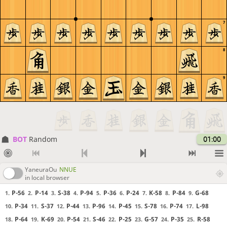
7
8
9
BOT 
Random
01:00
YaneuraOu
NNUE
in local browser
P-56
P-14
S-38
P-94
P-36
P-24
K-58
P-84
G-68
1.
2.
3.
4.
5.
6.
7.
8.
9.
P-34
S-37
P-44
P-96
P-45
S-78
P-74
L-98
10.
11.
12.
13.
14.
15.
16.
17.
P-64
K-69
P-54
S-46
P-25
G-57
P-35
R-58
18.
19.
20.
21.
22.
23.
24.
25.