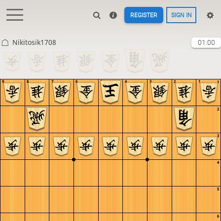
REGISTER
SIGN IN
Nikitosik1708
01:00
9
8
7
6
5
4
3
2
1
1
2
3
4
5
6