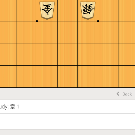
Back
tudy: 章 1