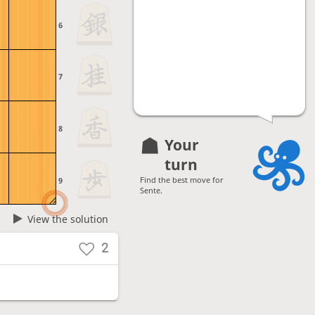
6
7
8
Your
turn
Find the best move for
9
Sente.
View the solution
2