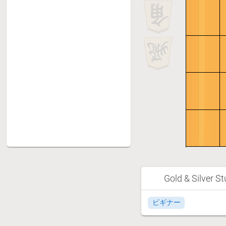
章 11
11
章 12
12
章 13
13
章 14
14
章 15
15
章 16
16
章 17
17
章 18
18
章 19
19
章 20
20
Gold & Silver S
ビギナー