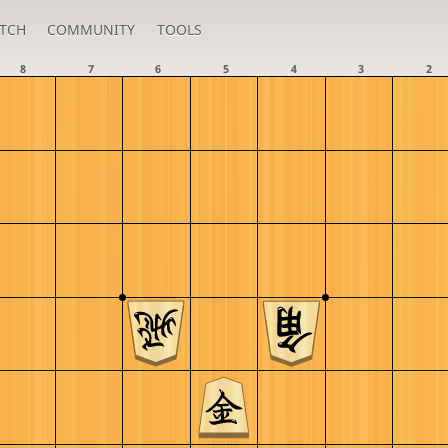
TCH
COMMUNITY
TOOLS
8
7
6
5
4
3
2