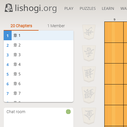
lishogi
.org
PLAY
PUZZLES
LEARN
WA
9
20 Chapters
1 Member
章 1
1
章 2
2
章 3
3
章 4
4
章 5
5
章 6
6
章 7
7
章 8
8
Chat room
章 9
9
章 10
10