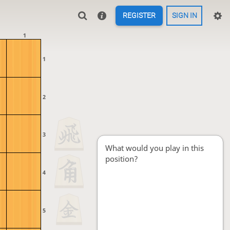
REGISTER
SIGN IN
1
1
2
3
What would you play in this
position?
4
5