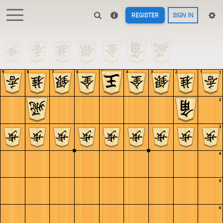
REGISTER
SIGN IN
9
8
7
6
5
4
3
2
1
1
2
3
4
5
6