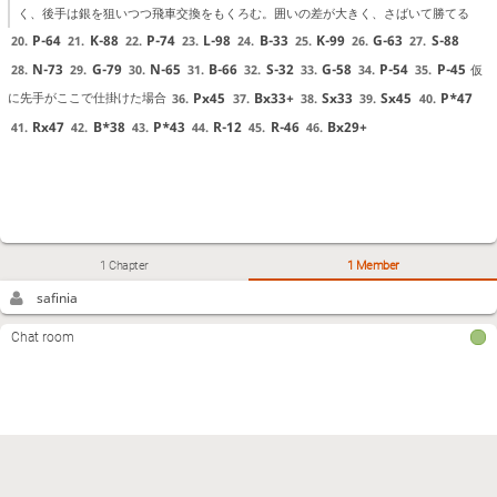
く、後手は銀を狙いつつ飛車交換をもくろむ。囲いの差が大きく、さばいて勝てる
P-64
K-88
P-74
L-98
B-33
K-99
G-63
S-88
20.
21.
22.
23.
24.
25.
26.
27.
N-73
G-79
N-65
B-66
S-32
G-58
P-54
P-45
仮
28.
29.
30.
31.
32.
33.
34.
35.
Px45
Bx33+
Sx33
Sx45
P*47
に先手がここで仕掛けた場合
36.
37.
38.
39.
40.
Rx47
B*38
P*43
R-12
R-46
Bx29+
41.
42.
43.
44.
45.
46.
1 Chapter
1 Member
safinia
Chat room