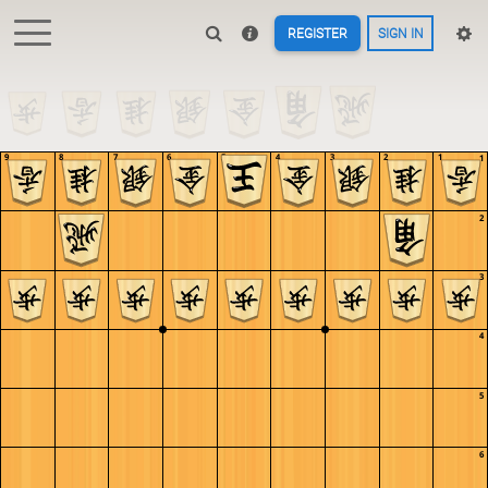
REGISTER
SIGN IN
9
8
7
6
5
4
3
2
1
1
2
3
4
5
6