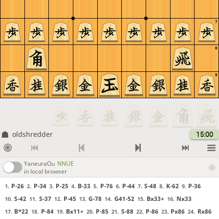
7
8
9
oldshredder
15:00
YaneuraOu
NNUE
in local browser
P-26
P-34
P-25
B-33
P-76
P-44
S-48
K-62
P-36
1.
2.
3.
4.
5.
6.
7.
8.
9.
S-42
S-37
P-45
G-78
G41-52
Bx33+
Nx33
10.
11.
12.
13.
14.
15.
16.
B*22
P-84
Bx11+
P-85
S-88
P-86
Px86
Rx86
17.
18.
19.
20.
21.
22.
23.
24.