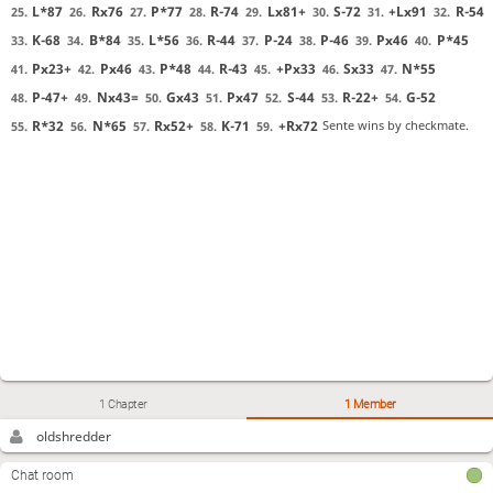
L*87
Rx76
P*77
R-74
Lx81+
S-72
+Lx91
R-54
25.
26.
27.
28.
29.
30.
31.
32.
K-68
B*84
L*56
R-44
P-24
P-46
Px46
P*45
33.
34.
35.
36.
37.
38.
39.
40.
Px23+
Px46
P*48
R-43
+Px33
Sx33
N*55
41.
42.
43.
44.
45.
46.
47.
P-47+
Nx43=
Gx43
Px47
S-44
R-22+
G-52
48.
49.
50.
51.
52.
53.
54.
R*32
N*65
Rx52+
K-71
+Rx72
Sente wins by checkmate.
55.
56.
57.
58.
59.
1 Chapter
1 Member
oldshredder
Chat room