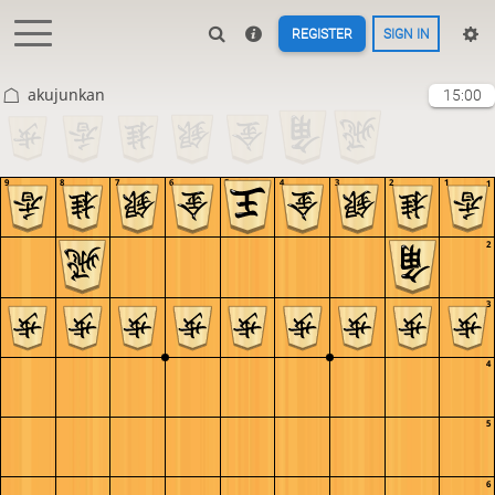
REGISTER
SIGN IN
akujunkan
15:00
9
8
7
6
5
4
3
2
1
1
2
3
4
5
6