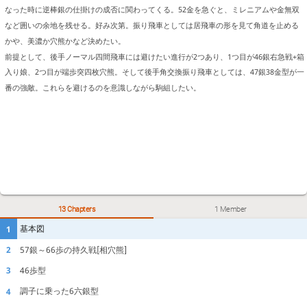
なった時に逆棒銀の仕掛けの成否に関わってくる。52金を急ぐと、ミレニアムや金無双
など囲いの余地を残せる。好み次第。振り飛車としては居飛車の形を見て角道を止める
かや、美濃か穴熊かなど決めたい。
前提として、後手ノーマル四間飛車には避けたい進行が2つあり、1つ目が46銀右急戦+箱
入り娘、2つ目が端歩突四枚穴熊。そして後手角交換振り飛車としては、47銀38金型が一
番の強敵。これらを避けるのを意識しながら駒組したい。
13 Chapters
1 Member
基本図
1
57銀～66歩の持久戦[相穴熊]
2
46歩型
3
調子に乗った6六銀型
4