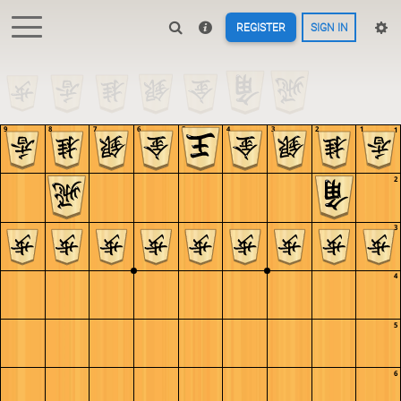
REGISTER
SIGN IN
9
8
7
6
5
4
3
2
1
1
2
3
4
5
6