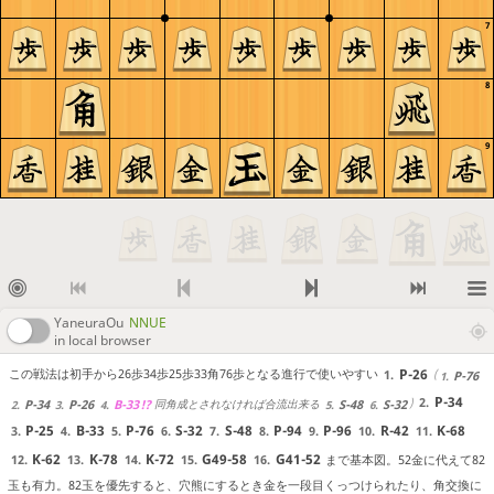
7
8
9
YaneuraOu
NNUE
in local browser
P-26
この戦法は初手から26歩34歩25歩33角76歩となる進行で使いやすい
1.
P-76
1.
P-34
2.
同角成とされなければ合流出来る
P-34
P-26
B-33
!?
S-48
S-32
2.
3.
4.
5.
6.
P-25
B-33
P-76
S-32
S-48
P-94
P-96
R-42
K-68
3.
4.
5.
6.
7.
8.
9.
10.
11.
K-62
K-78
K-72
G49-58
G41-52
まで基本図。52金に代えて82
12.
13.
14.
15.
16.
玉も有力。82玉を優先すると、穴熊にするとき金を一段目くっつけられたり、角交換に