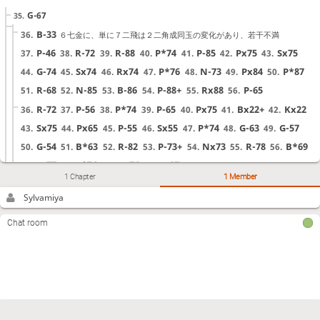
G-67
35.
B-33
36.
６七金に、単に７二飛は２二角成同玉の変化があり、若干不満
P-46
R-72
R-88
P*74
P-85
Px75
Sx75
37.
38.
39.
40.
41.
42.
43.
G-74
Sx74
Rx74
P*76
N-73
Px84
P*87
44.
45.
46.
47.
48.
49.
50.
R-68
N-85
B-86
P-88+
Rx88
P-65
51.
52.
53.
54.
55.
56.
R-72
P-56
P*74
P-65
Px75
Bx22+
Kx22
36.
37.
38.
39.
40.
41.
42.
Sx75
Px65
P-55
Sx55
P*74
G-63
G-57
43.
44.
45.
46.
47.
48.
49.
G-54
B*63
R-82
P-73+
Nx73
R-78
B*69
50.
51.
52.
53.
54.
55.
56.
R-77
P*76
Rx76
B-87+
57.
58.
59.
60.
1 Chapter
1 Member
R-72
P-65
36.
37.
Sylvamiya
P-56
P*74
Px74
Gx74
P-65
Bx77+
Nx77
37.
38.
39.
40.
41.
42.
43.
P*75
S-67
44.
45.
Chat room
Px65
P-55
S-63
B*83
R-71
Nx65
P*64
46.
47.
48.
49.
50.
51.
52.
P*72
R-51
Bx74+
Sx74
G*62
Sx65
Gx51
53.
54.
55.
56.
57.
58.
59.
Sx51
60.
R-62
Px64
Gx64
P-85
Px85
R-88
G-74
46.
47.
48.
49.
50.
51.
52.
B*33
46.