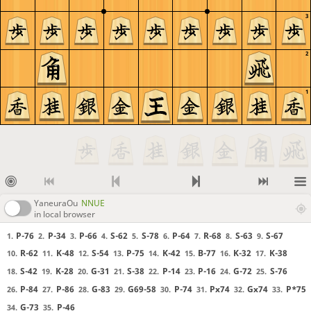
3
2
1
YaneuraOu
NNUE
in local browser
P-76
P-34
P-66
S-62
S-78
P-64
R-68
S-63
S-67
1.
2.
3.
4.
5.
6.
7.
8.
9.
R-62
K-48
S-54
P-75
K-42
B-77
K-32
K-38
10.
11.
12.
13.
14.
15.
16.
17.
S-42
K-28
G-31
S-38
P-14
P-16
G-72
S-76
18.
19.
20.
21.
22.
23.
24.
25.
P-84
P-86
G-83
G69-58
P-74
Px74
Gx74
P*75
26.
27.
28.
29.
30.
31.
32.
33.
G-73
P-46
34.
35.