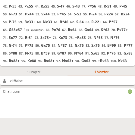
P-55
Px55
Rx55
S-47
S-43
P*56
R-51
P-45
42.
43.
44.
45.
46.
47.
48.
49.
N-73
Px44
Sx44
P*45
S-53
P-24
Px24
Bx24
50.
51.
52.
53.
54.
55.
56.
57.
P-75
Bx33+
Nx33
B*46
S-64
R-22+
P*57
58.
59.
60.
61.
62.
63.
64.
G58x57
Px76
Bx64
Gx64
S*62
Px77+
65.
66.
67.
68.
69.
70.
G68x57
65.
Sx77
R-81
Sx73=
Kx73
+Rx33
N*63
N*76
71.
72.
73.
74.
75.
76.
77.
G-74
P*75
Gx75
N*87
Gx76
Sx76
B*99
P*77
78.
79.
80.
81.
82.
83.
84.
85.
S*88
N-75
B*59
G*87
N*64
Sx65
P*76
Gx88
86.
87.
88.
89.
90.
91.
92.
93.
Bx88+
Kx88
Bx68+
Nx63+
Gx63
+Rx63
Kx63
94.
95.
96.
97.
98.
99.
100.
B*54
K-73
S*74
Sx74
Sx74
Kx74
N*66
101.
102.
103.
104.
105.
106.
107.
1 Chapter
1 Member
K-83
S*74
K-93
G*83
Rx83
Sx83+
Kx83
108.
109.
110.
111.
112.
113.
114.
cliffvine
R*63
N*73
B-65
K-72
115.
116.
117.
118.
Chat room