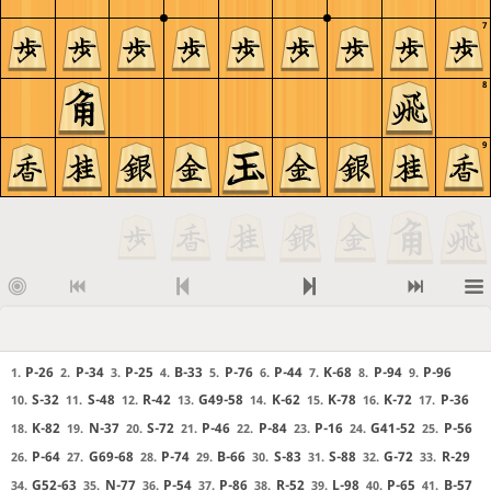
7
8
9
P-26
P-34
P-25
B-33
P-76
P-44
K-68
P-94
P-96
1.
2.
3.
4.
5.
6.
7.
8.
9.
S-32
S-48
R-42
G49-58
K-62
K-78
K-72
P-36
10.
11.
12.
13.
14.
15.
16.
17.
K-82
N-37
S-72
P-46
P-84
P-16
G41-52
P-56
18.
19.
20.
21.
22.
23.
24.
25.
P-64
G69-68
P-74
B-66
S-83
S-88
G-72
R-29
26.
27.
28.
29.
30.
31.
32.
33.
G52-63
N-77
P-54
P-86
R-52
L-98
P-65
B-57
34.
35.
36.
37.
38.
39.
40.
41.