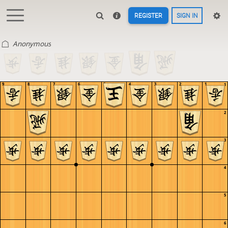
REGISTER
SIGN IN
Anonymous
9
8
7
6
5
4
3
2
1
1
2
3
4
5
6