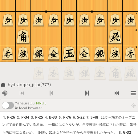
7
8
9
hydrangea_jisai(777)
YaneuraOu
NNUE
in local browser
P-26
P-34
P-25
B-33
P-76
S-22
S-48
25歩～76歩のオープニ
1.
2.
3.
4.
5.
6.
7.
ングで最近悩んでいる局面。
手損にはならないが、角交換振り飛車にされた時に、気持
G-32
ち的に損になるため、
84歩or32金などを待ってから角交換をしたかった。
8.