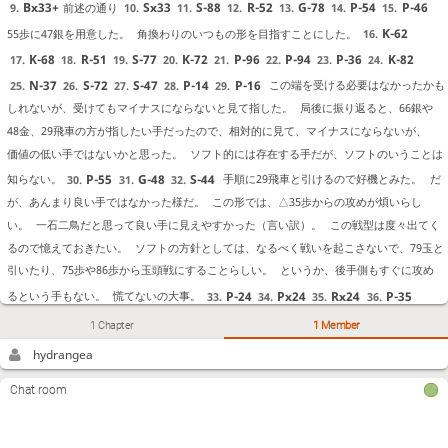
Bx33+
Sx33
S-88
R-52
G-78
P-54
P-46
前述の通り
9.
10.
11.
12.
13.
14.
15.
K-62
55歩に47銀を用意した。
角換わりのいつもの形を目指すことにした。
16.
K-68
R-51
S-77
K-72
P-96
P-94
P-36
K-82
17.
18.
19.
20.
21.
22.
23.
24.
N-37
S-72
S-47
P-14
P-16
この端を受ける必要はなかったかも
25.
26.
27.
28.
29.
しれないが、受けてもマイナスにならないと見て指した。
局後に振り返ると、66銀や
48金、29飛車の方が指したい手だったので、相対的に見て、マイナスにならないが、
価値の低い手ではないかと思った。
ソフト的には存在する手だが、ソフトのいうことは
P-55
G-48
S-44
知らない。
手順に29飛車と引けるので好機とみた。
だ
30.
31.
32.
が、あんまり良い手ではなかった様だ。
この形では、△35歩からの攻めが煩いらし
い。
一石二鳥だと思って良い手に見えやすかった（言い訳）。
この戦型は度々出てく
るので憶えておきたい。
ソフトの方針としては、なるべく戦いを起こさないで、79玉と
引いたり、75歩や86歩から玉頭戦にすることらしい。
というか、後手側もすぐに攻め
P-24
Px24
Rx24
P-35
るという手もない。
慌てないの大事。
33.
34.
35.
36.
Px35
35銀は飛車があるから大丈夫だと見ていた。
それ以外だと、23歩しか見え
37.
1 Chapter
1 Member
P*23
R-29
P-56
なかった。
継ぎ
38.
39.
40.
P*26
Rx26
Sx35
R-25
38.
39.
40.
41.
hydrangea
歩が狙いだと思った。左銀を66銀と中央に厚くするするのはどうだろうか、と少し考え
Chat room
Px56
Sx35
P*36
S-44
た。
66銀だと、55歩から銀交換されて不服だ
41.
42.
43.
44.
と感じた。棋譜並べの影響だと思うが、角を打てるスペースを作ろうと思った。
P*22
Gx22
P*24
単に42角と迷ったが、23馬とすればわかりやすいと思
45.
46.
47.