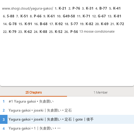
K-21
P-76
K-31
B-77
K-41
www.shogi.cloud/yagura-gakoi/
1.
2.
3.
4.
5.
S-88
K-51
P-66
K-61
G49-58
K-71
G-67
K-81
6.
7.
8.
9.
10.
11.
12.
13.
G-78
K-91
B-68
K-92
S-77
K-82
K-69
K-72
14.
15.
16.
17.
18.
19.
20.
21.
K-79
K-62
K-88
K-52
P-56
13 mosse condizionate
22.
23.
24.
25.
26.
25 Chapters
1 Member
#1 Yagura gakoi • 矢倉囲い
1
Yagura gakoi • joseki | 矢倉囲い • 定石
2
Yagura gakoi • joseki | 矢倉囲い • 定石 | gote | 後手
3
Yagura gakoi • 1 | 矢倉囲い • 一
4