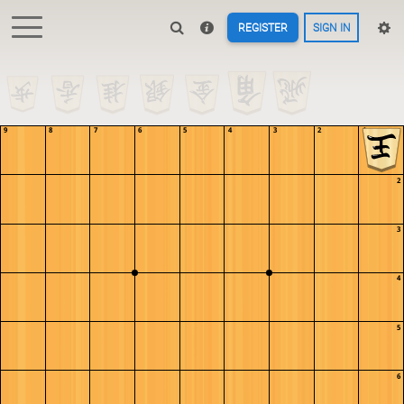
REGISTER
SIGN IN
9
8
7
6
5
4
3
2
1
1
2
3
4
5
6