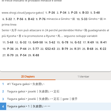
le frecce indicano le probabili minacce e difese
P-26
P-34
P-25
B-33
S-48
www.shogi.cloud/yagura-gakoi/
1.
2.
3.
4.
5.
S-22
P-56
B-42
P-76
S-33
minaccia a Ginsho • 銀
Ginsho • 銀 in
6.
7.
8.
9.
10.
prima linea
Sente • 先手 non può attaccare in 24 perché perderebbe Hisha • 飛 guadagnando al
più Kyosha • 香 e la promozione a Ryume • 馬 ... seguono sviluppi variabili
S-68
G-32
G49-58
S-62
G-78
G-52
K-69
K-41
11.
12.
13.
14.
15.
16.
17.
18.
P-36
P-44
S-77
G52-43
B-79
K-31
B-68
K-22
19.
20.
21.
22.
23.
24.
25.
26.
K-79
P-54
K-88
27.
28.
29.
25 Chapters
1 Member
#1 Yagura gakoi • 矢倉囲い
1
Yagura gakoi • joseki | 矢倉囲い • 定石
2
Yagura gakoi • joseki | 矢倉囲い • 定石 | gote | 後手
3
Yagura gakoi • 1 | 矢倉囲い • 一
4