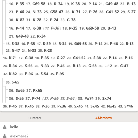
P-35
G69-58
R-34
K-38
P-14
G49-48
B-13
16.
17.
18.
19.
20.
21.
22.
P-46
N-33
G58-47
K-71
P-26
G41-52
S-27
23.
24.
25.
26.
27.
28.
29.
K-82
K-28
P-24
G-38
30.
31.
32.
33.
P-14
K-38
P-36
P-35
G69-58
B-13
16.
17.
17.
18.
19.
20.
G49-48
R-34
21.
22.
S-38
P-35
K-39
R-34
G69-58
P-14
P-46
B-13
15.
16.
17.
18.
19.
20.
21.
22.
G-47
N-33
K-28
23.
24.
25.
K-71
G-38
P-35
G-27
G41-52
S-38
P-14
P-16
16.
17.
18.
19.
20.
21.
22.
23.
R-34
S-56
N-33
P-46
B-13
G-58
L-12
G-47
24.
25.
26.
27.
28.
29.
30.
31.
K-82
P-96
S-54
P-95
32.
33.
34.
35.
S-65
35.
Sx65
Px65
36.
37.
S-55
P-74
P-56
S-64
Px74
Sx74
36.
37.
37.
38.
38.
39.
P-45
Px45
P-36
Px36
Sx45
Sx45
Nx45
S*46
36.
37.
38.
39.
40.
41.
42.
43.
P*37
Nx37
Nx37+
S46x37
N*55
R-77
S*68
44.
45.
46.
47.
48.
49.
50.
1 Chapter
4 Members
S-46
Nx47+
Sx47
Sx77+
Bx77
R*78
K-37
51.
52.
53.
54.
55.
56.
57.
kello
R-79+
P-65
+Rx89
P-35
R-84
P-86
+Rx19
B-55
58.
59.
60.
61.
62.
63.
64.
65.
alexmare2
N*54
N*74
K-92
S*85
Px74
Sx84
G*82
66.
67.
68.
69.
70.
71.
72.