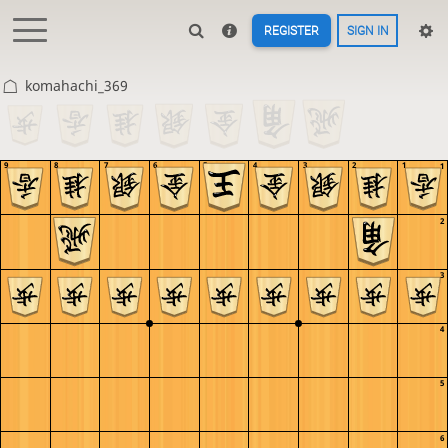
REGISTER
SIGN IN
komahachi_369
9
8
7
6
5
4
3
2
1
1
2
3
4
5
6