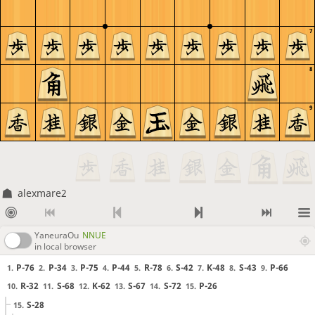
7
8
9
alexmare2
YaneuraOu
NNUE
in local browser
P-76
P-34
P-75
P-44
R-78
S-42
K-48
S-43
P-66
1.
2.
3.
4.
5.
6.
7.
8.
9.
R-32
S-68
K-62
S-67
S-72
P-26
10.
11.
12.
13.
14.
15.
S-28
15.