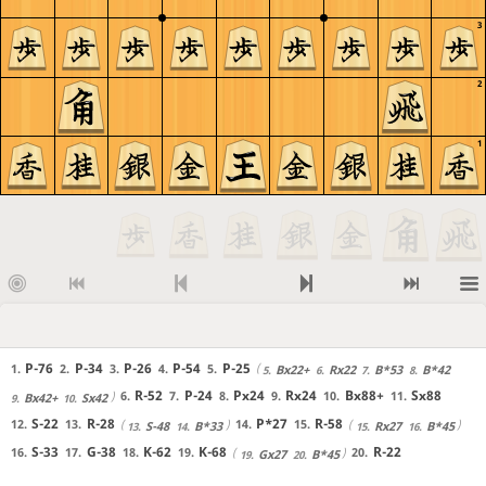
3
2
1
P-76
P-34
P-26
P-54
P-25
1.
2.
3.
4.
5.
Bx22+
Rx22
B*53
B*42
5.
6.
7.
8.
R-52
P-24
Px24
Rx24
Bx88+
Sx88
6.
7.
8.
9.
10.
11.
Bx42+
Sx42
9.
10.
S-22
R-28
P*27
R-58
12.
13.
14.
15.
S-48
B*33
Rx27
B*45
13.
14.
15.
16.
S-33
G-38
K-62
K-68
R-22
16.
17.
18.
19.
20.
Gx27
B*45
19.
20.