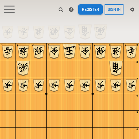
REGISTER
SIGN IN
1
2
3
4
5
6
7
8
9
9
8
7
6
5
4