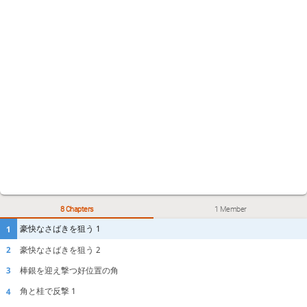
8 Chapters
1 Member
豪快なさばきを狙う 1
1
豪快なさばきを狙う 2
2
棒銀を迎え撃つ好位置の角
3
角と桂で反撃 1
4