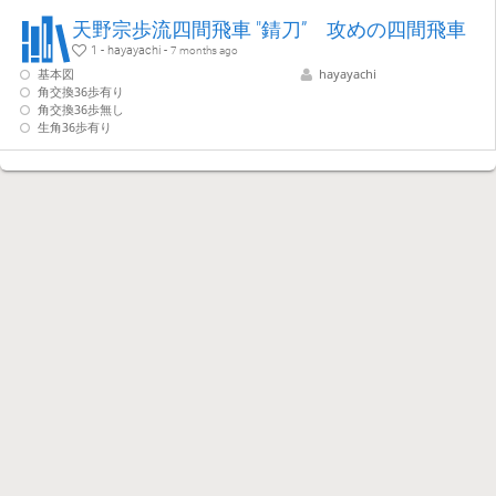
天野宗歩流四間飛車 "錆刀” 攻めの四間飛車
1 - hayayachi -
7 months ago
基本図
hayayachi
角交換36歩有り
角交換36歩無し
生角36歩有り