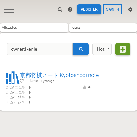
REGISTER
SIGN IN
All studies
Topics
Hot
京都将棋ノート Kyotoshogi note
1 - ikenie -
1 year ago
△1二とルート
ikenie
△2二とルート
△2二銀ルート
△5二歩ルート