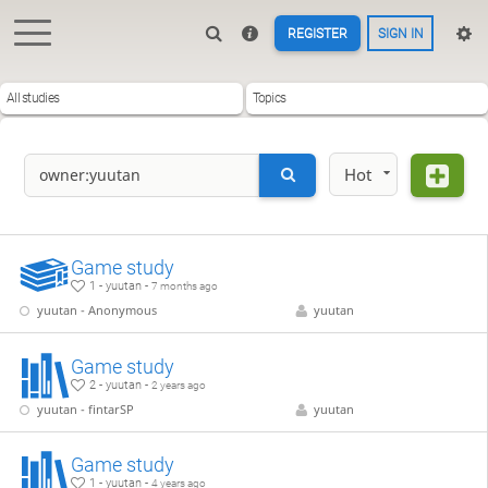
REGISTER
SIGN IN
All studies
Topics
Hot
Game study
1 - yuutan -
7 months ago
yuutan - Anonymous
yuutan
Game study
2 - yuutan -
2 years ago
yuutan - fintarSP
yuutan
Game study
1 - yuutan -
4 years ago