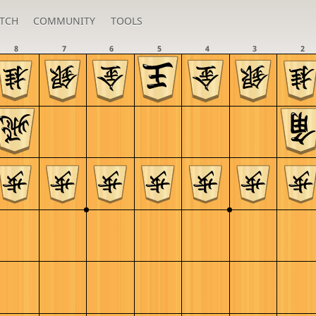
TCH
COMMUNITY
TOOLS
8
7
6
5
4
3
2