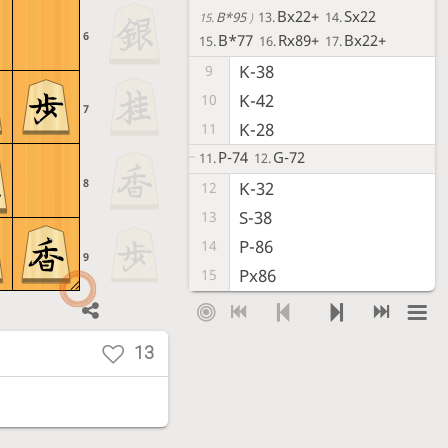
Bx22+
Sx22
B*95
13.
14.
15.
6
B*77
Rx89+
Bx22+
15.
16.
17.
K-38
9
K-42
10
7
K-28
11
P-74
G-72
11.
12.
8
K-32
12
S-38
13
P-86
14
9
Px86
15
Rx86
16
Bx22+
17
13
Sx22
18
Kx22
B*77
18.
19.
R-88
19