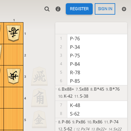
REGISTER
SIGN IN
1
1
P-76
1
P-34
2
P-75
3
2
P-84
4
R-78
5
3
P-85
6
Bx88+
Sx88
B*45
B*76
6.
7.
8.
9.
K-42
S-38
10.
11.
4
K-48
7
S-62
8
5
P-86
Px86
Rx86
P-74
8.
9.
10.
11.
S-62
12.
Px74
Bx22+
Sx22
12.
13.
14.