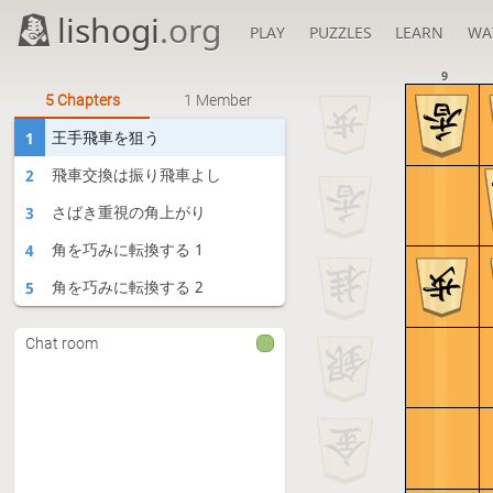
lishogi
.org
PLAY
PUZZLES
LEARN
WA
9
5 Chapters
1 Member
王手飛車を狙う
1
飛車交換は振り飛車よし
2
さばき重視の角上がり
3
角を巧みに転換する 1
4
角を巧みに転換する 2
5
Chat room