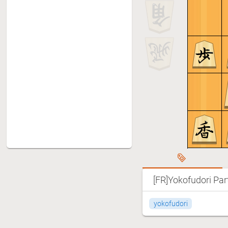
R*29, B*27
9
R-82, N-37, R-24, +B-75, B*26
10
R-82, N-37, R-24, +B-86, P*23
11
R-82, N-37, R-82, K-42, R-34
12
R-82, N-37, R-82, K-42, R-65
13
R-82, N-37, R-82, G-52
14
R-82, S-38, Bx88+
15
R-82, S-38, P*27
[FR]Yokofudori Part
yokofudori