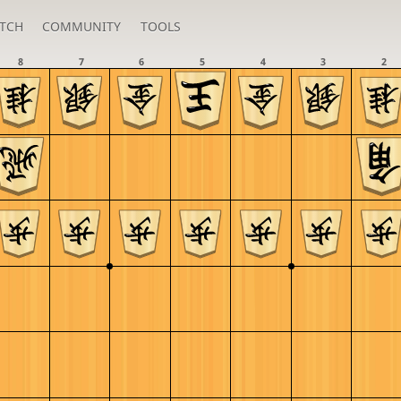
TCH
COMMUNITY
TOOLS
8
7
6
5
4
3
2