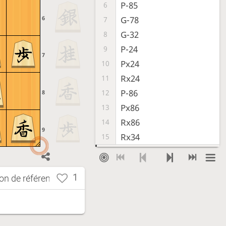
P-85
6
6
G-78
7
G-32
8
P-24
9
7
Px24
10
Rx24
11
P-86
12
8
Px86
13
Rx86
14
9
Rx34
15
Sente prend le pion de côté, donnant
son nom à l'ouverture.
B-33
16
1
ion de référence
Ici, les anciens Joseki suivent R-36.
Aono Style suit K-58.
Dans Yuki Style, Sente joue K-68.
K-68
17