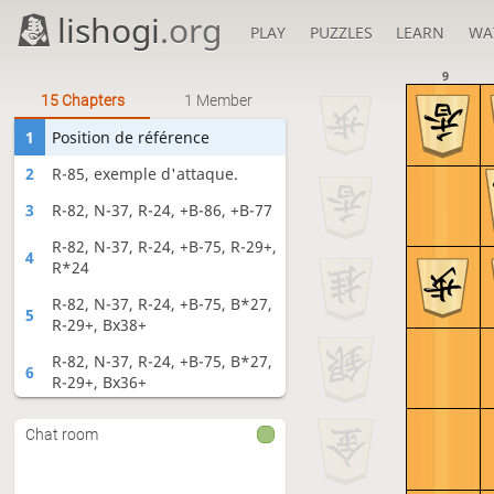
lishogi
.org
PLAY
PUZZLES
LEARN
WA
9
15 Chapters
1 Member
1
Position de référence
2
R-85, exemple d'attaque.
3
R-82, N-37, R-24, +B-86, +B-77
R-82, N-37, R-24, +B-75, R-29+,
4
R*24
R-82, N-37, R-24, +B-75, B*27,
5
R-29+, Bx38+
R-82, N-37, R-24, +B-75, B*27,
6
R-29+, Bx36+
R-82, N-37, R-24, +B-75, R-29+,
7
Chat room
R*29, P*23
R-82, N-37, R-24, +B-75, R-29+,
8