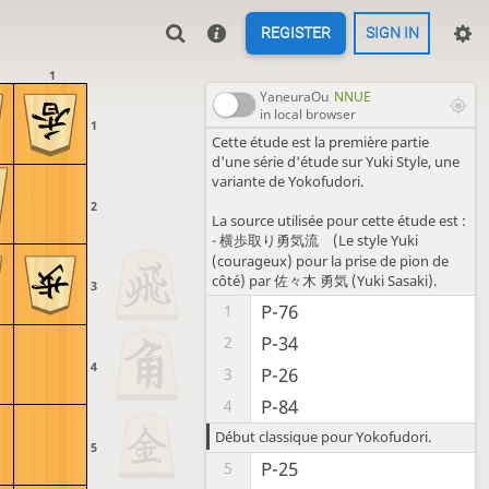
REGISTER
SIGN IN
1
YaneuraOu
NNUE
in local browser
1
Cette étude est la première partie
d'une série d'étude sur Yuki Style, une
variante de Yokofudori.
2
La source utilisée pour cette étude est :
- 横歩取り勇気流 (Le style Yuki
(courageux) pour la prise de pion de
côté) par 佐々木 勇気 (Yuki Sasaki).
3
P-76
1
P-34
2
4
P-26
3
P-84
4
Début classique pour Yokofudori.
5
P-25
5