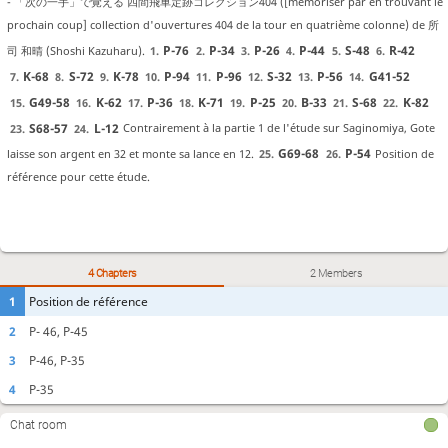
- 「次の一手」で覚える 四間飛車定跡コレクション404 ([mémoriser par en trouvant le
prochain coup] collection d'ouvertures 404 de la tour en quatrième colonne) de 所
P-76
P-34
P-26
P-44
S-48
R-42
司 和晴 (Shoshi Kazuharu).
1.
2.
3.
4.
5.
6.
K-68
S-72
K-78
P-94
P-96
S-32
P-56
G41-52
7.
8.
9.
10.
11.
12.
13.
14.
G49-58
K-62
P-36
K-71
P-25
B-33
S-68
K-82
15.
16.
17.
18.
19.
20.
21.
22.
S68-57
L-12
Contrairement à la partie 1 de l'étude sur Saginomiya, Gote
23.
24.
G69-68
P-54
laisse son argent en 32 et monte sa lance en 12.
Position de
25.
26.
référence pour cette étude.
4 Chapters
2 Members
1
Position de référence
2
P- 46, P-45
3
P-46, P-35
4
P-35
Chat room