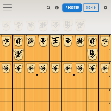
REGISTER
SIGN IN
9
8
7
6
5
4
3
2
1
1
2
3
4
5
6