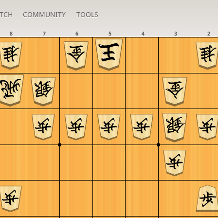
TCH
COMMUNITY
TOOLS
8
7
6
5
4
3
2