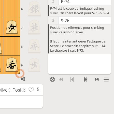
P-74
2
P-74 est le coup qui indique rushing
6
silver. On libère la voit pour S-73 -> S-64
S-26
3
Position de référence pour climbing
7
silver vs rushing silver.
Il faut maintenant gérer l'attaque de
Sente. Le prochain chapitre suit P-14.
8
Le chapitre 3 suit S-73.
9
5
silver): Position de référence et développement