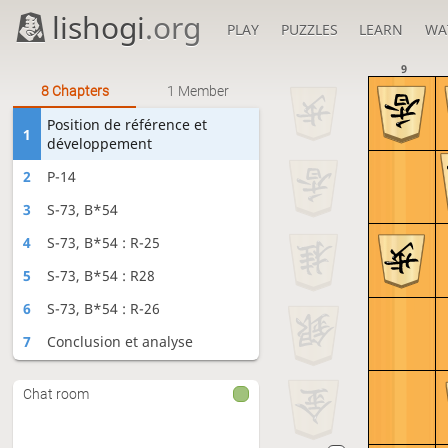
lishogi
.org
PLAY
PUZZLES
LEARN
WA
9
8 Chapters
1 Member
Position de référence et
1
développement
2
P-14
3
S-73, B*54
4
S-73, B*54 : R-25
5
S-73, B*54 : R28
6
S-73, B*54 : R-26
7
Conclusion et analyse
8
S-73, B*42
Chat room