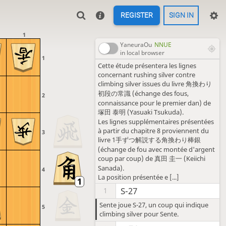
REGISTER
SIGN IN
1
YaneuraOu
NNUE
in local browser
1
Cette étude présentera les lignes
concernant rushing silver contre
climbing silver issues du livre 角換わり
初段の常識 (échange des fous,
2
connaissance pour le premier dan) de
塚田 泰明 (Yasuaki Tsukuda).
Les lignes supplémentaires présentées
à partir du chapitre 8 proviennent du
3
livre 1手ずつ解説する角換わり棒銀
(échange de fou avec montée d'argent
coup par coup) de 真田 圭一 (Keiichi
Sanada).
4
La position présentée e [...]
S-27
1
Sente joue S-27, un coup qui indique
5
climbing silver pour Sente.