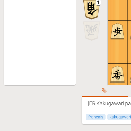
[FR]Kakugawari part
français
kakugawari