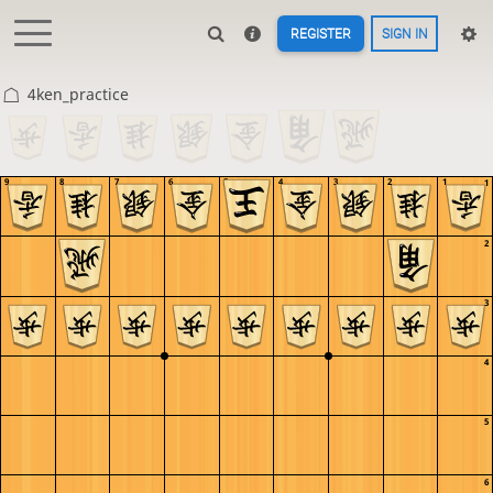
REGISTER
SIGN IN
4ken_practice
9
8
7
6
5
4
3
2
1
1
2
3
4
5
6