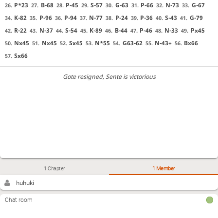
P*23
B-68
P-45
S-57
G-63
P-66
N-73
G-67
26.
27.
28.
29.
30.
31.
32.
33.
K-82
P-96
P-94
N-77
P-24
P-36
S-43
G-79
34.
35.
36.
37.
38.
39.
40.
41.
R-22
N-37
S-54
K-89
B-44
P-46
N-33
Px45
42.
43.
44.
45.
46.
47.
48.
49.
Nx45
Nx45
Sx45
N*55
G63-62
N-43+
Bx66
50.
51.
52.
53.
54.
55.
56.
Sx66
57.
Gote resigned
, Sente is victorious
1 Chapter
1 Member
huhuki
Chat room