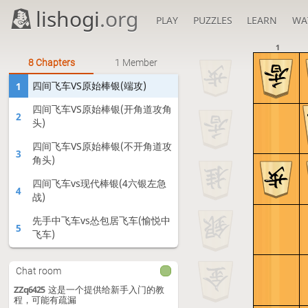
lishogi
.org
PLAY
PUZZLES
LEARN
WA
1
8 Chapters
1 Member
四间飞车VS原始棒银(端攻)
1
四间飞车VS原始棒银(开角道攻角
2
头)
四间飞车VS原始棒银(不开角道攻
3
角头)
四间飞车vs现代棒银(4六银左急
4
战)
先手中飞车vs怂包居飞车(愉悦中
5
飞车)
先手中飞车vs怂包居飞车(原始中
6
飞车)
Chat room
ZZq6425
这是一个提供给新手入门的教
三间飞车vs嬉野流
7
程，可能有疏漏