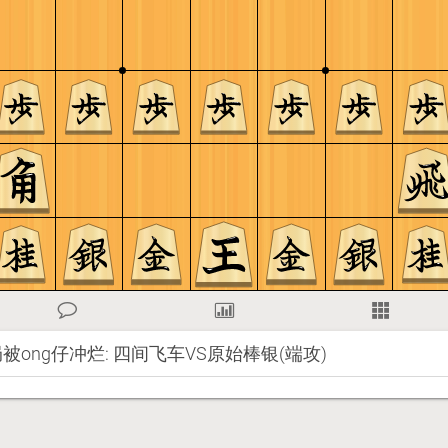
ong仔冲烂: 四间飞车VS原始棒银(端攻)