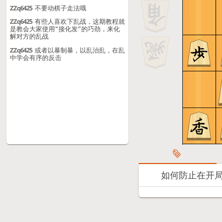
居飞车vs先手中飞车（ong仔乱
ZZq6425
不要动棋子走法哦
8
战）
ZZq6425
有些人喜欢下乱战，这期教程就
是教会大家使用“接化发”的巧劲，来化
解对方的乱战
ZZq6425
或者以暴制暴，以乱治乱，在乱
中学会有序的反击
如何防止在开局被