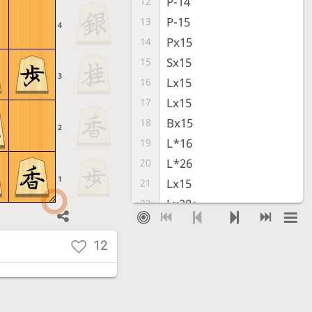
P-14
12
P-15
13
4
Px15
14
Sx15
15
3
Lx15
16
Lx15
17
Bx15
18
2
L*16
19
L*26
20
1
Lx15
21
Lx28+
22
L-12+
23
+Lx29
24
12
+Lx21
25
Sx21
26
这种端棒银对于刚开局的振飞车没有什