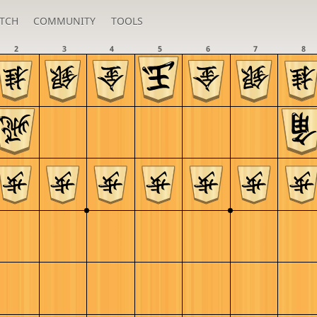
TCH
COMMUNITY
TOOLS
2
3
4
5
6
7
8