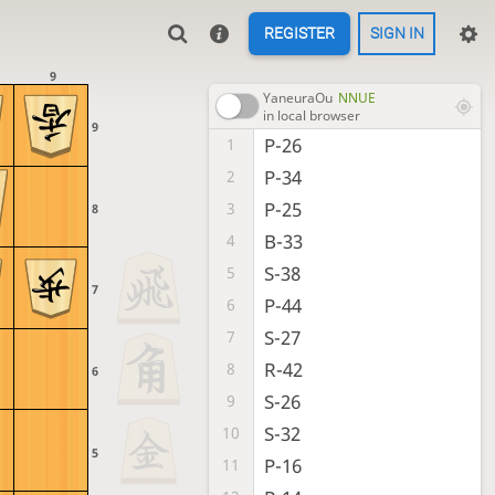
REGISTER
SIGN IN
9
YaneuraOu
NNUE
in local browser
9
P-26
1
P-34
2
P-25
3
8
B-33
4
S-38
5
7
P-44
6
S-27
7
R-42
8
6
S-26
9
S-32
10
5
P-16
11